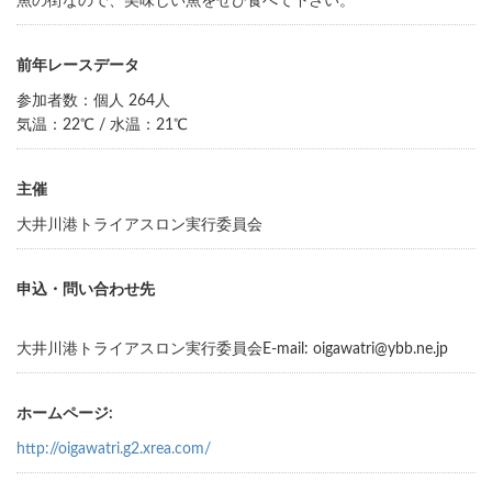
魚の街なので、美味しい魚をぜひ食べて下さい。
前年レースデータ
参加者数：個人 264人
気温：22℃ / 水温：21℃
主催
大井川港トライアスロン実行委員会
申込・問い合わせ先
大井川港トライアスロン実行委員会
E-mail: oigawatri@ybb.ne.jp
ホームページ:
http://oigawatri.g2.xrea.com/