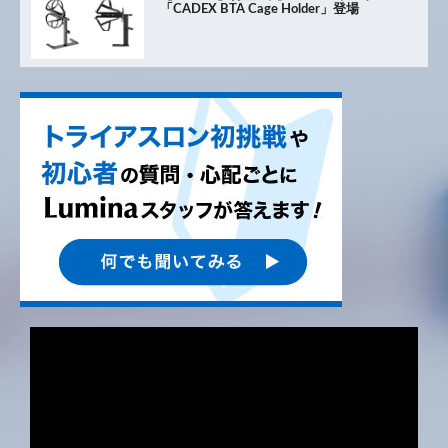
「CADEX BTA Cage Holder」登場