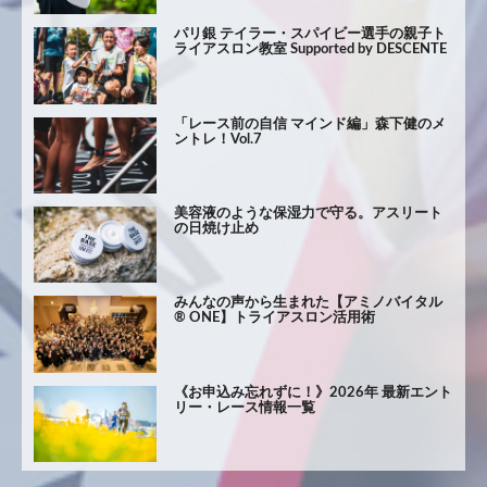
パリ銀 テイラー・スパイビー選手の親子ト
ライアスロン教室 Supported by DESCENTE
「レース前の自信 マインド編」森下健のメ
ントレ！Vol.7
美容液のような保湿力で守る。アスリート
の日焼け止め
みんなの声から生まれた【アミノバイタル
® ONE】トライアスロン活用術
《お申込み忘れずに！》2026年 最新エント
リー・レース情報一覧