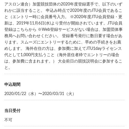
アスロン連合）加盟競技団体の2020年度登録選手で、以下のいず
れかに該当すること。 申込み時点で2020年度のJTU会員であるこ
と（エントリー時に会員番号入力。 ※2020年度JTU会員登録・更
新は、2019年11月6日(水)より受付が開始されています。JTU会員
登録はこちらから ※Web登録サービスがない場合は、加盟団体事
務局へお問い合わせください。 登録番号発行に数日要す場合があ
ります。スムーズにエントリーするために、早めの手続きをお薦
めします。 海外在住の方は、参加費に加えてJTU1dayライセンス
代として1,000円支払うこと（海外居住者枠でエントリーの場合
は、参加費に含まれます。） 大会前日の競技説明会に参加するこ
と。
申込期間
2020/01/22（水）〜2020/03/31（火）
当日受付
不可