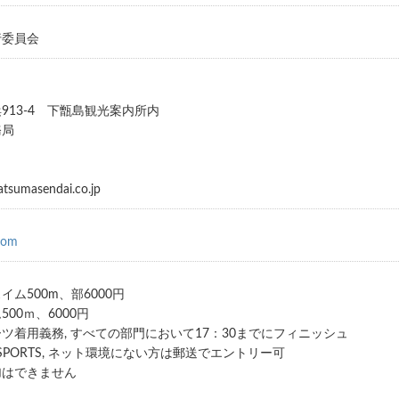
行委員会
13-4 下甑島観光案内所内
務局
atsumasendai.co.jp
com
ム500m、部6000円
00ｍ、6000円
ツ着用義務, すべての部門において17：30までにフィニッシュ
! SPORTS, ネット環境にない方は郵送でエントリー可
加はできません