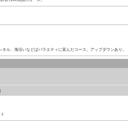
湾内の1㎞周回のコース。
ンネル、海沿いなどばバラエティに富んだコース。アップダウンあり。
0円
ート