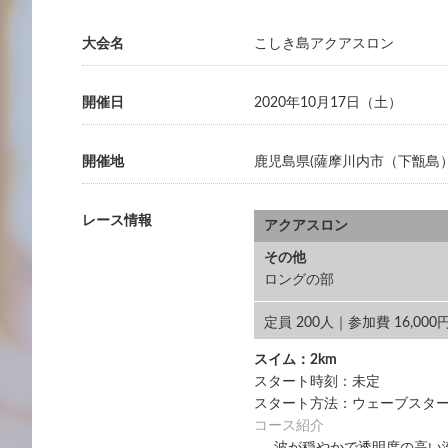
大会名
こしき島アクアスロン
開催日
2020年10月17日（土）
開催地
鹿児島県(薩摩川内市（下甑島）
レース情報
アクアスロン
その他
ロングの部
定員 200人｜参加費 16,00
スイム：2km
スタート時刻：未定
スタート方法：ウェーブスタ
コース紹介