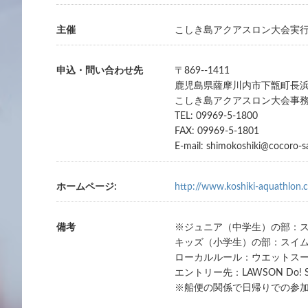
主催
こしき島アクアスロン大会実
申込・問い合わせ先
〒869--1411
鹿児島県薩摩川内市下甑町長浜9
こしき島アクアスロン大会事
TEL: 09969-5-1800
FAX: 09969-5-1801
E-mail: shimokoshiki@cocoro-s
ホームページ:
http://www.koshiki-aquathlon.
備考
※ジュニア（中学生）の部：スイ
キッズ（小学生）の部：スイム5
ローカルルール：ウエットスー
エントリー先：LAWSON Do
※船便の関係で日帰りでの参