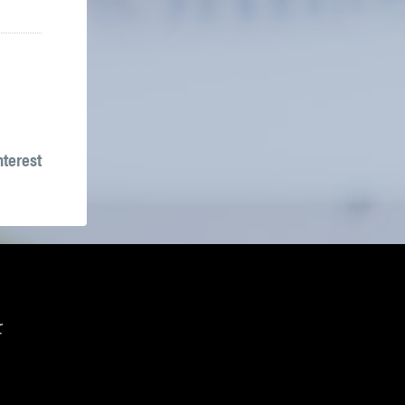
nterest
て