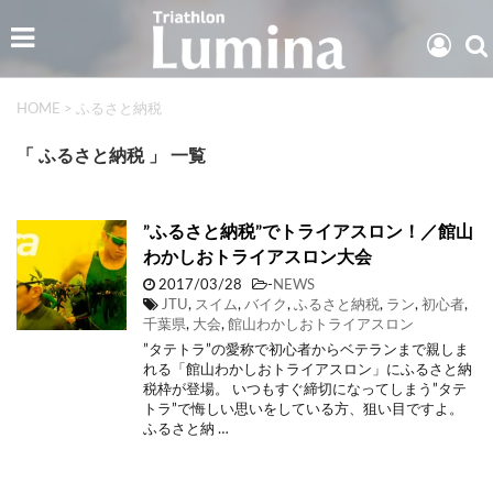
HOME
>
ふるさと納税
「 ふるさと納税 」 一覧
”ふるさと納税”でトライアスロン！／館山
わかしおトライアスロン大会
2017/03/28
-
NEWS
JTU
,
スイム
,
バイク
,
ふるさと納税
,
ラン
,
初心者
,
千葉県
,
大会
,
館山わかしおトライアスロン
”タテトラ”の愛称で初心者からベテランまで親しま
れる「館山わかしおトライアスロン」にふるさと納
税枠が登場。 いつもすぐ締切になってしまう”タテ
トラ”で悔しい思いをしている方、狙い目ですよ。
ふるさと納 …