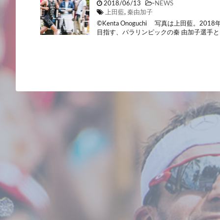
2018/06/13
-
NEWS
上田藍
,
秦由加子
©Kenta Onoguchi 写真は上田藍。
目指す、パラリンピックの秦 由加子選手と