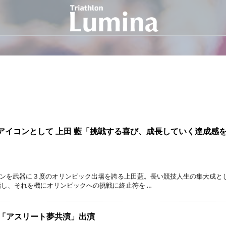
ン界のアイコンとして 上田 藍「挑戦する喜び、成長していく達成感
ランを武器に３度のオリンピック出場を誇る上田藍。長い競技人生の集大成と
指し、それを機にオリンピックへの挑戦に終止符を …
BS「アスリート夢共演」出演