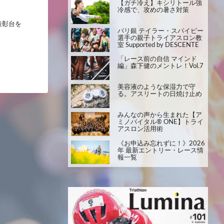
【ガチ冷え】キシリトール強
冷感で、攻めの暑さ対策
表彰台を
パリ銀 テイラー・スパイビー
選手の親子トライアスロン教
室 Supported by DESCENTE
「レース前の自信 マインド
編」森下健のメントレ！Vol.7
美容液のような保湿力で守
る。アスリートの日焼け止め
みんなの声から生まれた【ア
ミノバイタル® ONE】トライ
アスロン活用術
《お申込み忘れずに！》2026
年 最新エントリー・レース情
報一覧