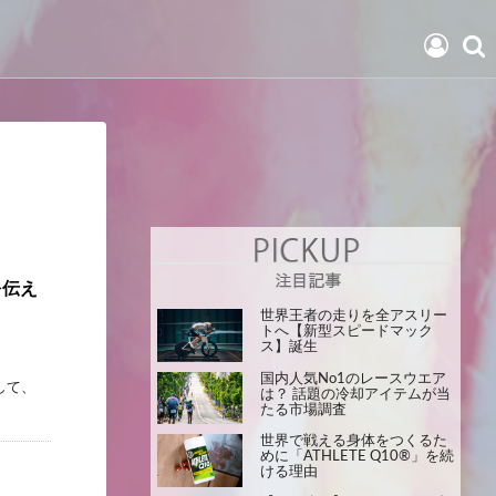
を伝え
世界王者の走りを全アスリー
トへ【新型スピードマック
ス】誕生
国内人気No1のレースウエア
して、
は？ 話題の冷却アイテムが当
たる市場調査
世界で戦える身体をつくるた
めに「ATHLETE Q10®」を続
ける理由