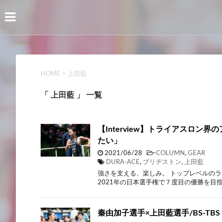
HOME
>
上田藍
「 上田藍 」 一覧
【Interview】トライアスロ
たい」
2021/06/28
-
COLUMN
,
GEAR
DURA-ACE
,
ブリヂストン
,
上田藍
強さを支える、楽しみ。 トップレベルの
2021年の日本選手権で７度目の優勝を目
秦由加子選手×上田藍選手/BS-T