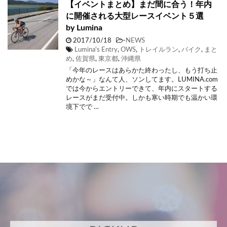
【イベントまとめ】まだ間に合う！年内
に開催される大型レースイベント５選
by Lumina
2017/10/18
-
NEWS
Lumina's Entry
,
OWS
,
トレイルラン
,
バイク
,
まと
め
,
佐賀県
,
東京都
,
沖縄県
「今年のレースはあらかた終わったし、もう打ち止
めかな～」なんて人、ソンしてます。LUMINA.com
では今からエントリーできて、年内にスタートする
レースがまだ受付中。しかも寒い時期でも温かい環
境下でで …