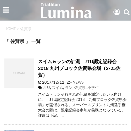
HOME
>
佐賀県
「 佐賀県 」 一覧
スイム＆ランの計測 JTU認定記録会
2018 九州ブロック佐賀県会場（2/25佐
賀）
2017/12/12
-
NEWS
JTU
,
スイム
,
ラン
,
佐賀県
,
小学生
スイム・ランそれぞれの記録を測定したい人向け
に、「JTU認定記録会2018 九州ブロック佐賀県会
場」が開催される。スーパースプリント九州選手権
大会の際は、認定記録会参加が義務となっている。
詳細は下記。 …