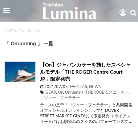
HOME
>
Onrunning
「 Onrunning 」 一覧
【On】ジャパンカラーを施したスペシャ
ルモデル「THE ROGER Centre Court
JP」限定発売
2021/07/05
-
GEAR
,
NEWS
GEAR
,
On
,
Onrunning
,
THEROGER
,
スニーカー
,
ロジャー・フェデラー
テニスの皇帝「ロジャー・フェデラー」と共同開発
オフィシャルオンラインショップと DOVER
STREET MARKET GINZAにて限定発売 トライアス
リートにはお馴染みのスイスのパフォーマンスブ …