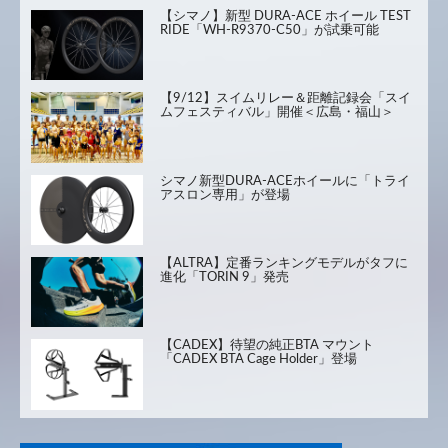
【シマノ】新型 DURA-ACE ホイール TEST
RIDE「WH-R9370-C50」が試乗可能
【9/12】スイムリレー＆距離記録会「スイ
ムフェスティバル」開催＜広島・福山＞
シマノ新型DURA-ACEホイールに「トライ
アスロン専用」が登場
【ALTRA】定番ランキングモデルがタフに
進化「TORIN 9」発売
【CADEX】待望の純正BTA マウント
「CADEX BTA Cage Holder」登場