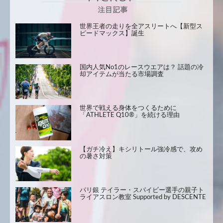
世界王者の走りを全アスリートへ【新型ス
ピードマックス】誕生
国内人気No1のレースウエアは？ 話題の冷
却アイテムが当たる市場調査
世界で戦える身体をつくるために
「ATHLETE Q10®」を続ける理由
【ガチ冷え】キシリトール強冷感で、攻め
の暑さ対策
パリ銀 テイラー・スパイビー選手の親子ト
ライアスロン教室 Supported by DESCENTE