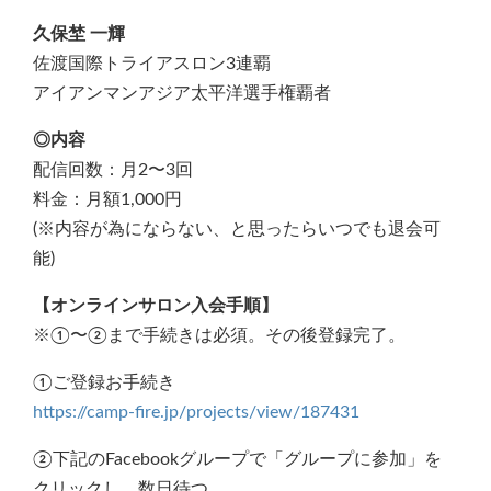
久保埜 一輝
佐渡国際トライアスロン3連覇
アイアンマンアジア太平洋選手権覇者
◎内容
配信回数：月2〜3回
料金：月額1,000円
(※内容が為にならない、と思ったらいつでも退会可
能)
【オンラインサロン入会手順】
※①〜②まで手続きは必須。その後登録完了。
①ご登録お手続き
https://camp-fire.jp/projects/view/187431
②下記のFacebookグループで「グループに参加」を
クリックし、数日待つ