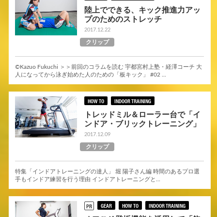
陸上でできる、キック推進力アッ
プのためのストレッチ
2017.12.22
クリップ
©Kazuo Fukuchi ＞＞前回のコラムを読む 宇都宮村上塾・経澤コーチ 大
人になってから泳ぎ始めた人のための「板キック」 #02 ...
HOW TO
INDOOR TRAINING
トレッドミル＆ローラー台で「イ
ンドア・ブリックトレーニング」
2017.12.09
クリップ
特集「インドアトレーニングの達人」 堀 陽子さん編 時間のあるプロ選
手もインドア練習を行う理由 インドアトレーニングと...
GEAR
HOW TO
INDOOR TRAINING
PR