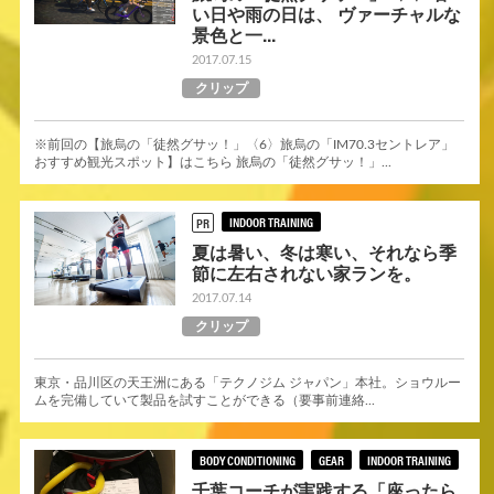
い日や雨の日は、 ヴァーチャルな
景色と一...
2017.07.15
クリップ
※前回の【旅烏の「徒然グサッ！」〈6〉旅烏の「IM70.3セントレア」
おすすめ観光スポット】はこちら 旅烏の「徒然グサッ！」...
INDOOR TRAINING
PR
夏は暑い、冬は寒い、それなら季
節に左右されない家ランを。
2017.07.14
クリップ
東京・品川区の天王洲にある「テクノジム ジャパン」本社。ショウルー
ムを完備していて製品を試すことができる（要事前連絡...
BODY CONDITIONING
GEAR
INDOOR TRAINING
千葉コーチが実践する「座ったら