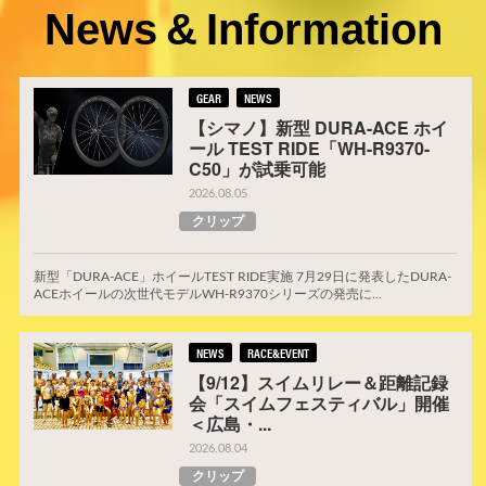
News & Information
GEAR
NEWS
【シマノ】新型 DURA-ACE ホイ
ール TEST RIDE「WH-R9370-
C50」が試乗可能
2026.08.05
クリップ
新型「DURA-ACE」ホイールTEST RIDE実施 7月29日に発表したDURA-
ACEホイールの次世代モデルWH-R9370シリーズの発売に...
NEWS
RACE&EVENT
【9/12】スイムリレー＆距離記録
会「スイムフェスティバル」開催
＜広島・...
2026.08.04
クリップ