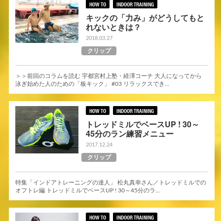
HOW TO
INDOOR TRAINING
キックの「力み」がどうしてもと
れないときは？
2018.03.27
クリップ
＞＞前回のコラムを読む 宇都宮村上塾・経澤コーチ 大人になってから
泳ぎ始めた人のための「板キック」 #03 リラックスでき...
HOW TO
INDOOR TRAINING
トレッドミルでベースUP ! 30～
45分のラン練習メニュー
2017.12.24
クリップ
特集「インドアトレーニングの達人」 松丸真幸さん／トレッドミルでの
オフトレ編 トレッドミルでベースUP ! 30～45分のラ...
HOW TO
INDOOR TRAINING