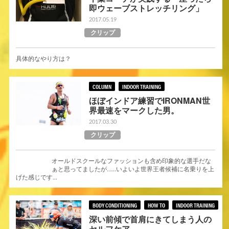
即ウェーブストレッチリング」
2017.05.19
クリップ
具体的なやり方は？
COLUMN
INDOOR TRAINING
ほぼインドア練習でIRONMAN世
界最速をマークした男。
2017.03.30
クリップ
オールドスクールなファッションも含め印象的な選手だな
ぁと思ってましたが……いよいよ世界王者候補に名乗りを上
げた感じです...
BODY CONDITIONING
HOW TO
INDOOR TRAINING
深い前傾で首肩にきてしまう人の
セルフケア