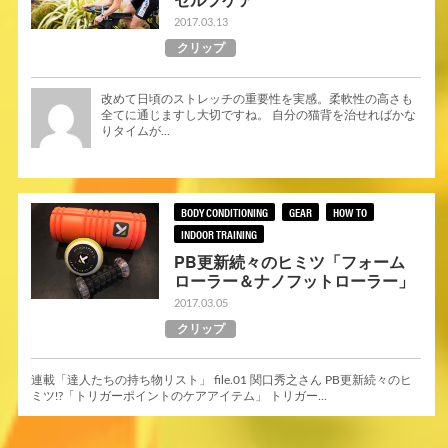
2017.03.13
クリップ
改めて日頃のストレッチの重要性を実感。柔軟性の高さも
全てに通じますし大切ですね。 自分の猫背を治せればかな
りタイムが...
BODY CONDITIONING
GEAR
HOW TO
INDOOR TRAINING
PB更新続々のヒミツ「フォーム
ローラー＆ナノフットローラー」
2017.03.05
クリップ
連載「達人たちの持ち物リスト」 file.01 関口秀之さん PB更新続々のヒ
ミツ!?「トリガーポイントのケアアイテム」 トリガー...