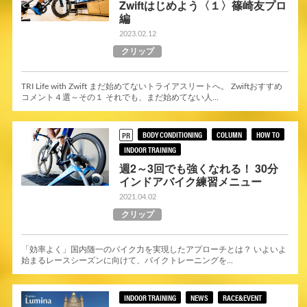
Zwiftはじめよう〈１〉篠崎友プロ
編
2023.02.12
クリップ
TRI Life with Zwift まだ始めてないトライアスリートへ。 Zwiftおすすめ
コメント４選～その１ それでも、まだ始めてない人...
BODY CONDITIONING
COLUMN
HOW TO
PR
INDOOR TRAINING
週2～3回でも強くなれる！ 30分
インドアバイク練習メニュー
2021.04.02
クリップ
「効率よく」国内随一のバイク力を実現したアプローチとは？ いよいよ
始まるレースシーズンに向けて、バイクトレーニングを...
INDOOR TRAINING
NEWS
RACE&EVENT