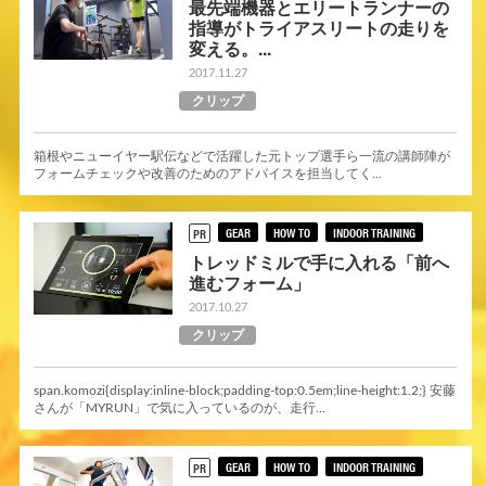
最先端機器とエリートランナーの
指導がトライアスリートの走りを
変える。...
2017.11.27
クリップ
箱根やニューイヤー駅伝などで活躍した元トップ選手ら一流の講師陣が
フォームチェックや改善のためのアドバイスを担当してく...
GEAR
HOW TO
INDOOR TRAINING
PR
トレッドミルで手に入れる「前へ
進むフォーム」
2017.10.27
クリップ
span.komozi{display:inline-block;padding-top:0.5em;line-height:1.2;} 安藤
さんが「MYRUN」で気に入っているのが、走行...
GEAR
HOW TO
INDOOR TRAINING
PR