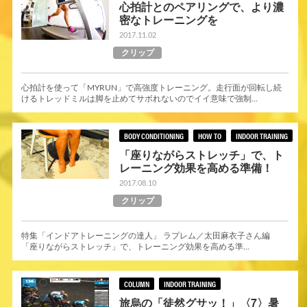
心拍計とのペアリングで、より濃
密なトレーニングを
2017.11.02
クリップ
心拍計を使って「MYRUN」で高強度トレーニング。走行面が回転し続
けるトレッドミルは脚を止めてサボれないのでイイ意味で強制...
BODY CONDITIONING
HOW TO
INDOOR TRAINING
「座りながらストレッチ」で、ト
レーニング効果を高める準備！
2017.08.10
クリップ
特集「インドアトレーニングの達人」 ラプレム／太田麻衣子さん編
「座りながらストレッチ」で、トレーニング効果を高める準...
COLUMN
INDOOR TRAINING
旅烏の「徒然グサッ！」〈7〉暑