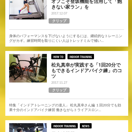
オフこそ登坂機能を活用して「飽
きない家ラン」を
2017.12.07
クリップ
身体のパフォーマンスを下げないようにするには、継続的なトレーニン
グがカギ。練習時間を取りにくい人はトレッドミルで補い...
HOW TO
INDOOR TRAINING
松丸真幸が実践する「1回20分で
もできるインドアバイク練」のコ
ツ
2017.11.27
クリップ
特集「インドアトレーニングの達人」 松丸真幸さん編 １回20分でも効
果十分のインドアバイク練習 働きながらトライアスロン...
INDOOR TRAINING
NEWS