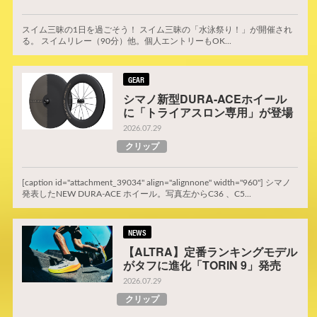
スイム三昧の1日を過ごそう！ スイム三昧の「水泳祭り！」が開催され
る。 スイムリレー（90分）他。個人エントリーもOK...
GEAR
シマノ新型DURA-ACEホイール
に「トライアスロン専用」が登場
2026.07.29
クリップ
[caption id="attachment_39034" align="alignnone" width="960"] シマノ
発表したNEW DURA-ACE ホイール。写真左からC36 、C5...
NEWS
【ALTRA】定番ランキングモデル
がタフに進化「TORIN 9」発売
2026.07.29
クリップ