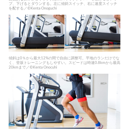
プ、下げるとダウンする。左に傾斜スイッチ、右に速度スイッチ
を配する／©Kenta Onoguchi
傾斜は0％から最大12%の間で自由に調整可。平地のランだけでな
く、登坂トレーニングもしやすい。スピードは時速0.8kmから最高
20kmまで／©Kenta Onocuhi