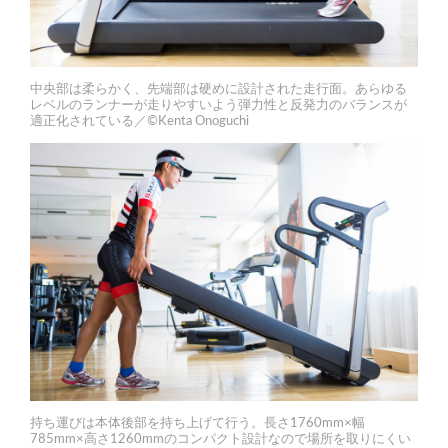
中央部は柔らかく、先端部は硬めに設計された走行面。あらゆる
レベルのランナーが走りやすいよう弾力性と反発力のバランスが
適正化されている／©Kenta Onoguchi
持ち運びは本体後部を持ち上げて行う。長さ1760mm×幅
785mm×高さ1260mmのコンパクト設計なので場所を取りにくい