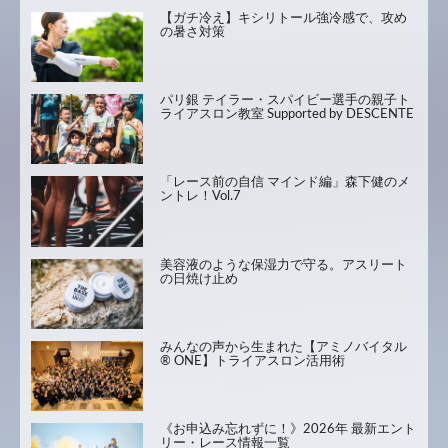
【ガチ冷え】キシリトール強冷感で、攻め
の暑さ対策
パリ銀 テイラー・スパイビー選手の親子ト
ライアスロン教室 Supported by DESCENTE
「レース前の自信 マインド編」森下健のメ
ントレ！Vol.7
美容液のような保湿力で守る。アスリート
の日焼け止め
みんなの声から生まれた【アミノバイタル
® ONE】トライアスロン活用術
《お申込み忘れずに！》2026年 最新エント
リー・レース情報一覧