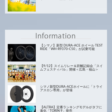
【シマノ】新型 DURA-ACE ホイール TEST
RIDE「WH-R9370-C50」が試乗可能
【9/12】スイムリレー＆距離記録会「スイ
ムフェスティバル」開催＜広島・福山＞
シマノ新型DURA-ACEホイールに「トライ
アスロン専用」が登場
【ALTRA】定番ランキングモデルがタフに
進化「TORIN 9」発売