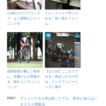
心拍計とのペアリング
トレッドミルで手に入
で、より濃密なトレー
れる「前へ進むフォー
ニングを
ム」
体調管理が難しい秋冬
【まとめ】ここまでで
に、安藤さんが実践す
きる！雨ばっかりの日
る「飲むコンディショ
は、インドアトレーニ
ニング」
ングに集中
PREV
アミノバイタル®は知ってても、意外と知らない
オススメ摂取法