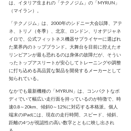
は、イタリア生まれの「テクノジム」の「MYRUN」
（マイラン）。
「テクノジム」は、2000年のシドニー大会以降、アテ
ネ、トリノ（冬季）、北京、ロンドン、リオデジャネ
イロで、公式フィットネス機器サプライヤーに選ばれ
た業界内のトップブランド。大舞台を目前に控えたオ
リンピアンが最も恐れるのは身体の故障だが、そうい
ったトップアスリートが安心してトレーニングや調整
に打ち込める高品質な製品を開発するメーカーとして
知られている。
なかでも最新機種の「MYRUN」は、コンパクトなボ
ディでいて幅広い走行面を持っているのが特徴で、時
速0.8～20km、傾斜0～12%に対応する本格派。個人
端末のiPadには、現在の走行時間、スピード、傾斜、
距離の4つが視認性の高い数字とともに映し出され
る。