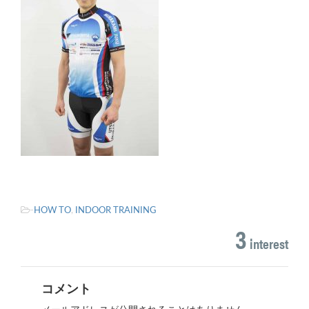
-
HOW TO
,
INDOOR TRAINING
3
interest
コメント