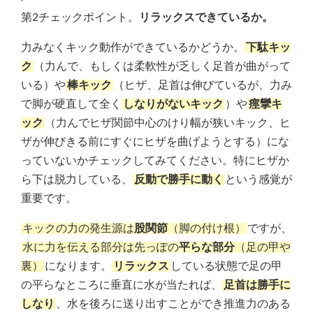
第2チェックポイント。
リラックスできているか。
力みなくキック動作ができているかどうか。
下駄キッ
ク
（力んで、もしくは柔軟性が乏しく足首が曲がって
いる）や
棒キック
（ヒザ、足首は伸びているが、力み
で脚が硬直して全く
しなりがないキック
）や
痙攣キ
ック
（力んでヒザ関節中心のけり幅が狭いキック、ヒ
ザが伸びきる前にすぐにヒザを曲げようとする）にな
っていないかチェックしてみてください。特にヒザか
ら下は脱力している、
反動で勝手に動く
という感覚が
重要です。
キックの力の発生源は
股関節
（脚の付け根）
ですが、
水に力を伝える部分は先っぽの
平らな部分
（足の甲や
裏）
になります。
リラックス
している状態で足の甲
の平らなところに垂直に水が当たれば、
足首は勝手に
しなり
、水を後ろに送り出すことができ推進力のある