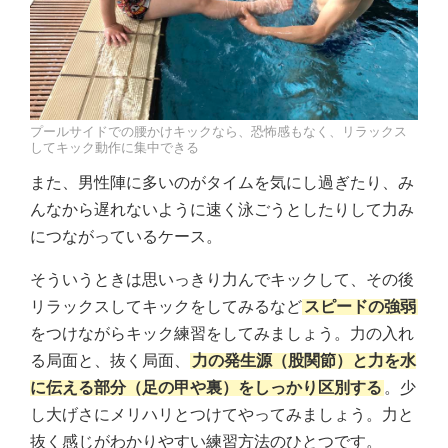
プールサイドでの腰かけキックなら、恐怖感もなく、リラックス
してキック動作に集中できる
また、男性陣に多いのがタイムを気にし過ぎたり、み
んなから遅れないように速く泳ごうとしたりして力み
につながっているケース。
そういうときは思いっきり力んでキックして、その後
リラックスしてキックをしてみるなど
スピードの強弱
をつけながらキック練習をしてみましょう。力の入れ
る局面と、抜く局面、
力の発生源（股関節）と力を水
に伝える部分（足の甲や裏）をしっかり区別する
。少
し大げさにメリハリとつけてやってみましょう。力と
抜く感じがわかりやすい練習方法のひとつです。