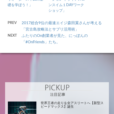
礎を学ぼう！」
ンスイム１DAYワーク
ショップ」
PREV
2017総合9位の最速エイジ森田翼さんが考える
「宮古島攻略法とサプリ活用術」
NEXT
ふたりのOn創業者が見た、にっぽんの
「#OnFriends」たち。
世界王者の走りを全アスリートへ【新型ス
ピードマックス】誕生