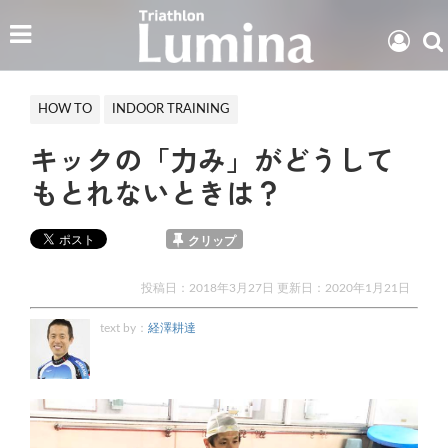
HOW TO
INDOOR TRAINING
キックの「力み」がどうして
もとれないときは？
クリップ
投稿日：2018年3月27日 更新日：
2020年1月21日
text by：
経澤耕達