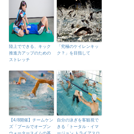
陸上でできる、キック
「究極のケイレンキッ
推進力アップのための
ク？」を目指して
ストレッチ
【4/8開催】チームケン
自分の泳ぎを客観視で
ズ「プールでオープン
きる「トータル・イマ
ウォータースイムの基
ージョン トライアスロ