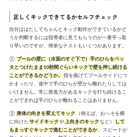
正しくキックできてるかセルフチェック
自分ははたしてちゃんとキック動作ができているかど
うか判断するには指導者に見てもらうのが一番手っ取
り早いのですが、簡単なテストもいくつかあります。
①
プールの壁に（水面のすぐ下で）手のひらをペッ
タとつけたまま10秒間ぐらいキックで壁を押し続ける
ことができるかどうか。
指を曲げてプールサイドにつ
かまったり、途中で手のひらが壁から離れたりしては
いけません。常に推進力があるキックを打ち続けるこ
とができれば手のひらが離れることはありません。
②
身体の向きを変えてキック
（例えば、おへそを横
に向けた
サイドキック
や
上向きのキック
など）
して
もまっすぐキックで進むことができるか
、スピードが