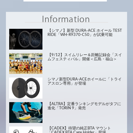
【シマノ】新型 DURA-ACE ホイール TEST
RIDE「WH-R9370-C50」が試乗可能
【9/12】スイムリレー＆距離記録会「スイ
ムフェスティバル」開催＜広島・福山＞
シマノ新型DURA-ACEホイールに「トライ
アスロン専用」が登場
【ALTRA】定番ランキングモデルがタフに
進化「TORIN 9」発売
【CADEX】待望の純正BTA マウント
「CADEX BTA Cage Holder」登場