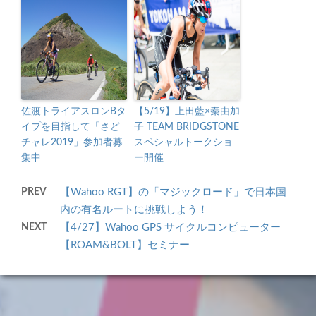
佐渡トライアスロンBタ
【5/19】上田藍×秦由加
イプを目指して「さど
子 TEAM BRIDGSTONE
チャレ2019」参加者募
スペシャルトークショ
集中
ー開催
PREV
【Wahoo RGT】の「マジックロード」で日本国
内の有名ルートに挑戦しよう！
NEXT
【4/27】Wahoo GPS サイクルコンピューター
【ROAM&BOLT】セミナー