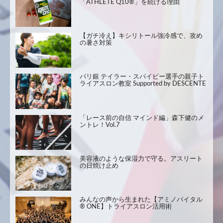
「ATHLETE Q10®」を続ける理由
【ガチ冷え】キシリトール強冷感で、攻め
の暑さ対策
パリ銀 テイラー・スパイビー選手の親子ト
ライアスロン教室 Supported by DESCENTE
「レース前の自信 マインド編」森下健のメ
ントレ！Vol.7
美容液のような保湿力で守る。アスリート
の日焼け止め
みんなの声から生まれた【アミノバイタル
® ONE】トライアスロン活用術