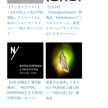
【アンダーアーマー】
【11/24】
＜6月19日より先行予約
《ChampionSystem》新
開始＞アスリートのた
商品「Performanceフリ
めのパフォーマンスマ
ースジャケット」発売
スク 「UAスポーツマス
とチームフラッグプレ
ク」
ゼントキャンペーン
【4/8-10限定】東京駅
推進力を追求して生ま
構内に「NEUTRAL
れたHOKA史上最も軽
EXPERIENCE in TOKYO
い「CIELO X1 3.0」新
STATION」オープン
発売