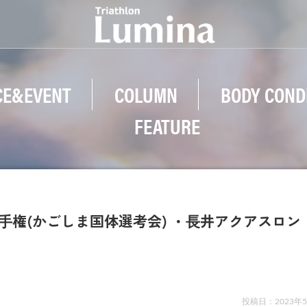
CE&EVENT
COLUMN
BODY COND
FEATURE
⼿権(かごしま国体選考会) ・⻑井アクアスロン
投稿日：
2023年