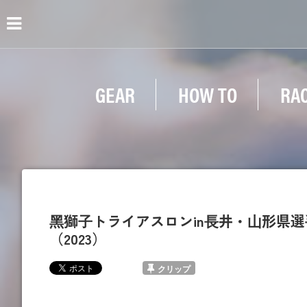
GEAR
HOW TO
RA
⿊獅⼦トライアスロンin⻑井・⼭形県選
（2023）
クリップ