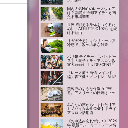
ス】誕生
国内人気No1のレースウエア
は？ 話題の冷却アイテムが当
たる市場調査
世界で戦える身体をつくるた
めに「ATHLETE Q10®」を続
ける理由
【ガチ冷え】キシリトール強
冷感で、攻めの暑さ対策
パリ銀 テイラー・スパイビー
選手の親子トライアスロン教
室 Supported by DESCENTE
「レース前の自信 マインド
編」森下健のメントレ！Vol.7
美容液のような保湿力で守
る。アスリートの日焼け止め
みんなの声から生まれた【ア
ミノバイタル® ONE】トライ
アスロン活用術
《お申込み忘れずに！》2026
年 最新エントリー・レース情