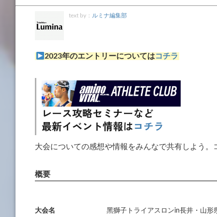
text by：
ルミナ編集部
2023年のエントリーについては
コチラ
レース攻略セミナーなど
最新イベント情報は
コチラ
大会についての感想や情報をみんなで共有しよう。
大会名
⿊獅⼦トライアスロンin⻑井・⼭形