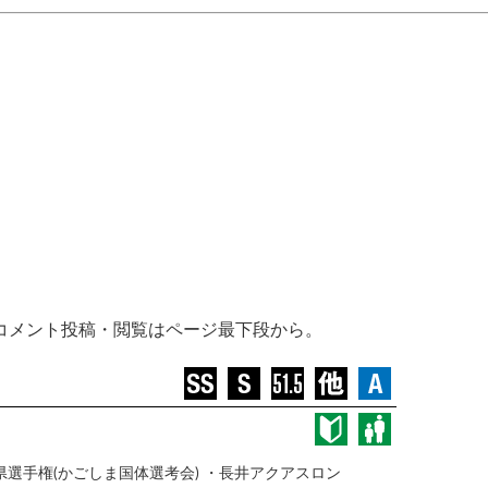
コメント投稿・閲覧はページ最下段から。
県選⼿権(かごしま国体選考会) ・⻑井アクアスロン