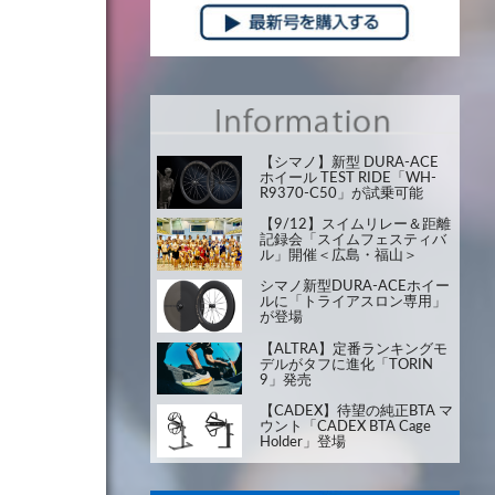
【シマノ】新型 DURA-ACE
ホイール TEST RIDE「WH-
R9370-C50」が試乗可能
【9/12】スイムリレー＆距離
記録会「スイムフェスティバ
ル」開催＜広島・福山＞
シマノ新型DURA-ACEホイー
ルに「トライアスロン専用」
が登場
【ALTRA】定番ランキングモ
デルがタフに進化「TORIN
9」発売
【CADEX】待望の純正BTA マ
ウント「CADEX BTA Cage
Holder」登場