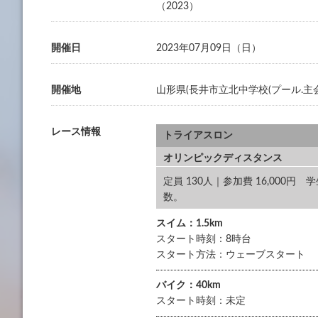
（2023）
開催日
2023年07月09日（日）
開催地
山形県(⻑井市⽴北中学校(プール.主
レース情報
トライアスロン
オリンピックディスタンス
定員 130人｜参加費 16,000
数。
スイム：1.5km
スタート時刻：8時台
スタート方法：ウェーブスタート
バイク：40km
スタート時刻：未定