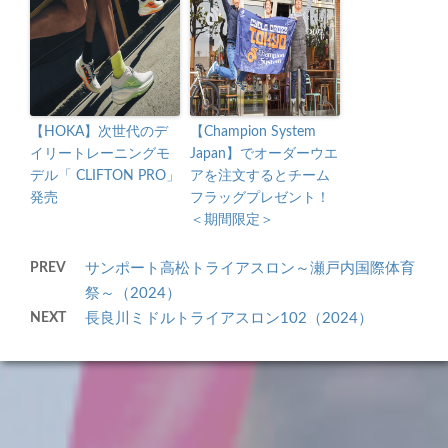
【HOKA】次世代のデ
【Champion System
イリートレーニングモ
Japan】でオーダーウエ
デル「 CLIFTON PRO」
アを注文するとチーム
発売
フラッグプレゼント！
＜期間限定＞
PREV
サンポート高松トライアスロン～瀬戸内国際体育
祭～（2024）
NEXT
長良川ミドルトライアスロン102（2024）