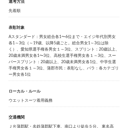
選考方法
先着順
表彰対象
Aスタンダード：男女総合各1〜6位まで・エイジ年代別男女
各1～3位（～19歳、以降5歳ごと。総合男女1～3位は除
く）、愛知県選手権各男女１～3位、スプリント：20歳以上、
20歳未満男女各1〜3位、高校生選手権男女各１～3位、スー
パースプリント：20歳以上、20歳未満男女各1位、中学生選
手権男女各１～3位、蒲郡市民：表彰なし、パラ：各カテゴリ
ー男女各1位
ローカル・ルール
ウエットスーツ着用義務
交通機関
ＪＲ蒲郡駅・名鉄蒲郡駅下車、南口より徒歩５分。 東名高