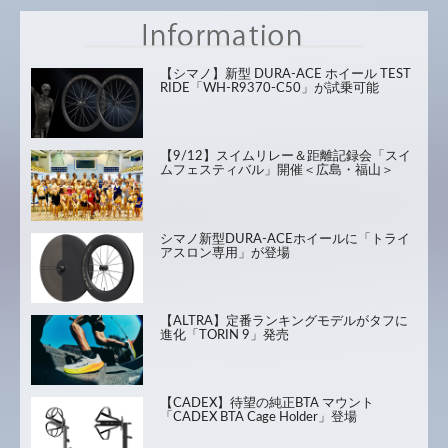
【シマノ】新型 DURA-ACE ホイール TEST
RIDE「WH-R9370-C50」が試乗可能
【9/12】スイムリレー＆距離記録会「スイ
ムフェスティバル」開催＜広島・福山＞
シマノ新型DURA-ACEホイールに「トライ
アスロン専用」が登場
【ALTRA】定番ランキングモデルがタフに
進化「TORIN 9」発売
【CADEX】待望の純正BTA マウント
「CADEX BTA Cage Holder」登場