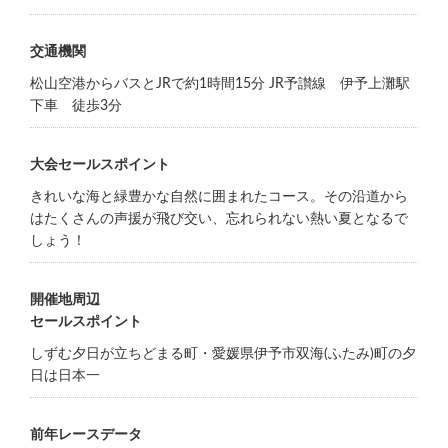
交通機関
松山空港からバスとJRで約1時間15分 JR予讃線 伊予上灘駅
下車 徒歩3分
大会セールスポイント
きれいな海と緑豊かな自然に囲まれたコース。その沿道から
はたくさんの声援が飛び交い、忘れられない熱い夏となるで
しょう！
開催地周辺
セールスポイント
しずむ夕日が立ちどまる町・愛媛県伊予市双海(ふたみ)町の夕
日は日本一
前年レースデータ