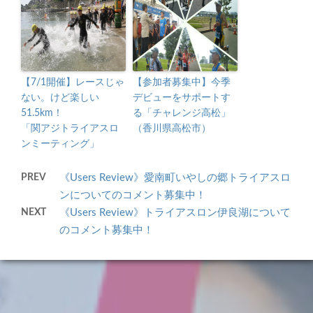
【7/1開催】レースじゃ
【参加者募集中】今季
ない。けど楽しい
デビューをサポートす
51.5km！
る「チャレンジ高松」
「関アジトライアスロ
（香川県高松市）
ンミーティング」
PREV
《Users Review》愛南町いやしの郷トライアスロ
ンについてのコメント募集中！
NEXT
《Users Review》トライアスロン伊良湖について
のコメント募集中！