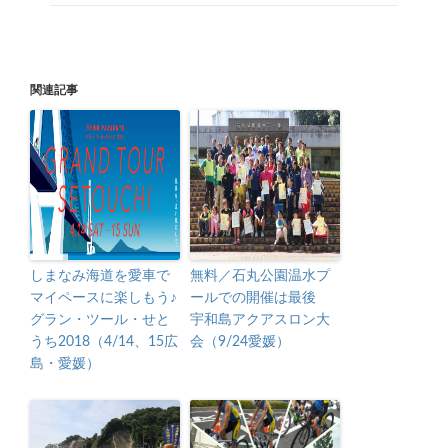
関連記事
しまなみ海道を愛車で
無料／石丸公園温水プ
マイペースに楽しもう♪
ールでの開催は最後
グラン・ツール・せと
宇和島アクアスロン大
うち2018（4/14、15広
会（9/24愛媛）
島・愛媛）