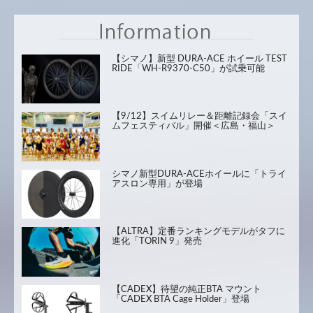
【シマノ】新型 DURA-ACE ホイール TEST
RIDE「WH-R9370-C50」が試乗可能
【9/12】スイムリレー＆距離記録会「スイ
ムフェスティバル」開催＜広島・福山＞
シマノ新型DURA-ACEホイールに「トライ
アスロン専用」が登場
【ALTRA】定番ランキングモデルがタフに
進化「TORIN 9」発売
【CADEX】待望の純正BTA マウント
「CADEX BTA Cage Holder」登場