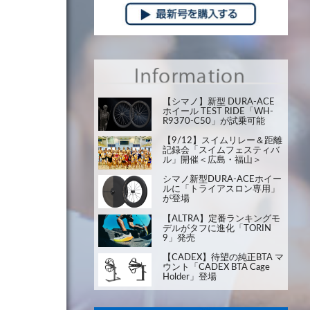
【シマノ】新型 DURA-ACE
ホイール TEST RIDE「WH-
R9370-C50」が試乗可能
【9/12】スイムリレー＆距離
記録会「スイムフェスティバ
ル」開催＜広島・福山＞
シマノ新型DURA-ACEホイー
ルに「トライアスロン専用」
が登場
【ALTRA】定番ランキングモ
デルがタフに進化「TORIN
9」発売
【CADEX】待望の純正BTA マ
ウント「CADEX BTA Cage
Holder」登場