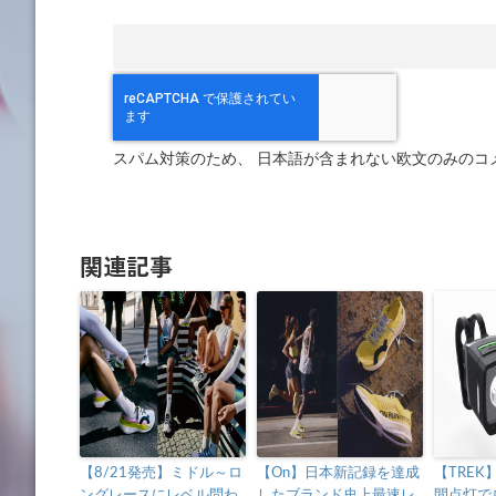
スパム対策のため、 日本語が含まれない欧文のみのコ
関連記事
【8/21発売】ミドル～ロ
【On】日本新記録を達成
【TRE
ングレースにレベル問わ
したブランド史上最速レ
間点灯で