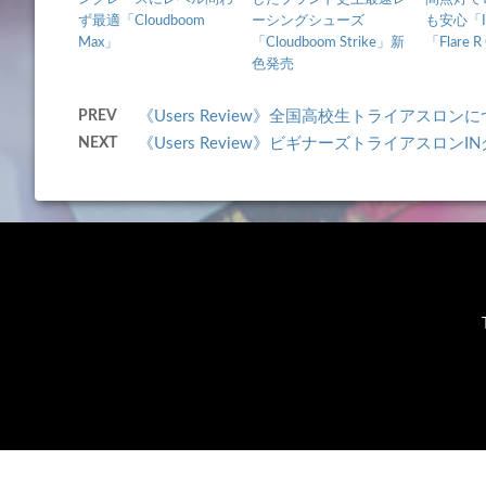
ず最適「Cloudboom
ーシングシューズ
も安心「Io
Max」
「Cloudboom Strike」新
「Flare R
色発売
PREV
《Users Review》全国高校生トライアスロ
NEXT
《Users Review》ビギナーズトライアスロ