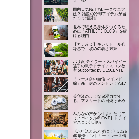
ス】誕生
国内人気No1のレースウエア
は？ 話題の冷却アイテムが当
たる市場調査
世界で戦える身体をつくるた
めに「ATHLETE Q10®」を続
ける理由
【ガチ冷え】キシリトール強
冷感で、攻めの暑さ対策
パリ銀 テイラー・スパイビー
選手の親子トライアスロン教
室 Supported by DESCENTE
「レース前の自信 マインド
編」森下健のメントレ！Vol.7
美容液のような保湿力で守
る。アスリートの日焼け止め
みんなの声から生まれた【ア
ミノバイタル® ONE】トライ
アスロン活用術
《お申込み忘れずに！》2026
年 最新エントリー・レース情