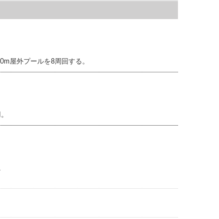
0m屋外プールを8周回する。
用。
。