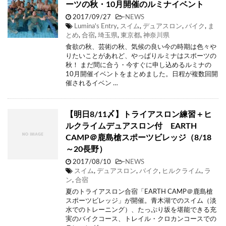
ーツの秋・10月開催のルミナイベント
2017/09/27
-
NEWS
Lumina's Entry
,
スイム
,
デュアスロン
,
バイク
,
ま
とめ
,
合宿
,
埼玉県
,
東京都
,
神奈川県
食欲の秋、芸術の秋、気候の良い今の時期は色々や
りたいことがあれど、やっぱりルミナはスポーツの
秋！ まだ間に合う・今すぐに申し込めるルミナの
10月開催イベントをまとめました。日程が複数回開
催されるイベン …
【明日8/11〆】トライアスロン練習＋ヒ
ルクライムデュアスロン付 EARTH
CAMP＠鹿島槍スポーツビレッジ（8/18
～20長野）
2017/08/10
-
NEWS
スイム
,
デュアスロン
,
バイク
,
ヒルクライム
,
ラ
ン
,
合宿
夏のトライアスロン合宿「EARTH CAMP＠鹿島槍
スポーツビレッジ」が開催。青木湖でのスイム（淡
水でのトレーニング）、たっぷり坂を堪能できる充
実のバイクコース、トレイル・クロカンコースでの