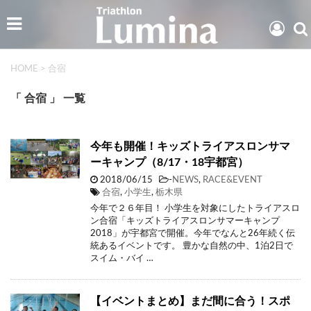
HOME
>
合宿
「 合宿 」 一覧
今年も開催！キッズトライアスロンサマ
ーキャンプ（8/17・18宇都宮）
2018/06/15
-
NEWS
,
RACE&EVENT
合宿
,
小学生
,
栃木県
今年で２６年目！ 小学生を対象にしたトライアスロ
ン合宿「キッズトライアスロンサマーキャンプ
2018」が宇都宮で開催。今年でなんと26年続く伝
統あるイベントです。 豊かな自然の中、1泊2日で
スイム・バイ …
【イベントまとめ】まだ間に合う！スポ