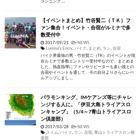
ランニング …
【イベントまとめ】竹谷賢二（ＴＫ）フ
ァン集合！イベント・合宿がルミナで多
数受付中
2017/09/21
-
NEWS
Lumina's Entry
,
バイク
,
まとめ
,
ラン
,
合宿
バイク界最強の男・竹谷賢二（TK）のイベントが現
在ルミナで多数エントリー受付中なので、まとめま
した。熱血指導にファンやリピーターも多い彼との
合宿やイベントを通して、今の自分よりさらにレベ
ルアップしまし …
バラモンキング、IMケアンズ等にチャレ
ンジする人に。「伊豆大島トライアスロ
ンキャンプ」（5/4～7青山トライアスロ
ン倶楽部）
2017/03/28
-
NEWS
スイム
,
バイク
,
ラン
,
合宿
,
青山トライアスロン俱
楽部