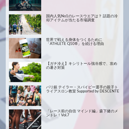
国内人気No1のレースウエアは？ 話題の冷
却アイテムが当たる市場調査
世界で戦える身体をつくるために
「ATHLETE Q10®」を続ける理由
【ガチ冷え】キシリトール強冷感で、攻め
の暑さ対策
パリ銀 テイラー・スパイビー選手の親子ト
ライアスロン教室 Supported by DESCENTE
「レース前の自信 マインド編」森下健のメ
ントレ！Vol.7