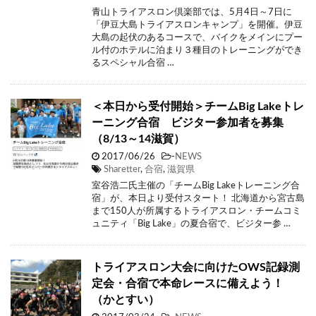
青山トライアスロン倶楽部では、5月4日～7日に
「伊豆大島トライアスロンキャンプ」を開催。伊豆
大島の起伏のあるコースで、バイクをメインにプー
ル付のホテルに泊まり３種目のトレーニングができ
るスペシャル合宿 …
＜本日から受付開始＞チームBig Lakeトレ
ーニング合宿 ビジター参加者を募集
（8/13～14滋賀）
2017/06/26
-
NEWS
Sharetter
,
合宿
,
滋賀県
室谷浩二氏主催の「チームBig Lakeトレーニング合
宿」が、本日より受付スタート！ 北海道から宮古島
まで150人が所属するトライアスロン・チームコミ
ュニティ「Big Lake」の夏合宿で、ビジター参 …
トライアスロン大会に向けたOWS記録測
定会・合宿で本命レースに備えよう！
（かとすい）