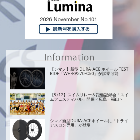
【シマノ】新型 DURA-ACE ホイール TEST
RIDE「WH-R9370-C50」が試乗可能
【9/12】スイムリレー＆距離記録会「スイ
ムフェスティバル」開催＜広島・福山＞
シマノ新型DURA-ACEホイールに「トライ
アスロン専用」が登場