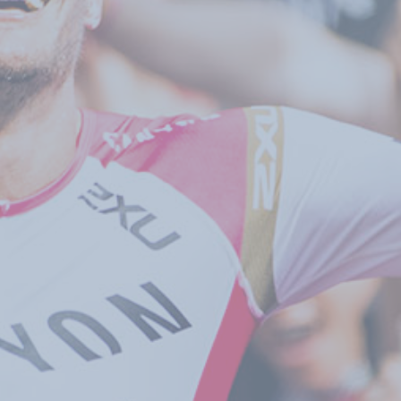
ォーマ
クシ
アッ
トレ