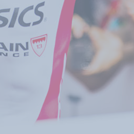
冷剤搭
イスベ
なのだし