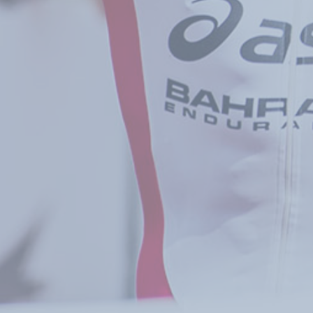
GEAR
NEWS
【6/8】暑熱環境下で活躍 保
載冷却ベスト「ザムスト ア
スト」...
2026.06.17
クリップ
これ本当に効果ある？何年か前にワークマンがこん
て全然ダメなので今はまったく売ってないよ。
Page 2 of 268
‹ Previous
1
2
3
4
5
6
Next ›
Last »