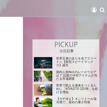
世界王者の走りを全アスリー
トへ【新型スピードマック
ス】誕生
国内人気No1のレースウエア
は？ 話題の冷却アイテムが当
たる市場調査
世界で戦える身体をつくるた
めに「ATHLETE Q10®」を続
ける理由
【ガチ冷え】キシリトール強
冷感で、攻めの暑さ対策