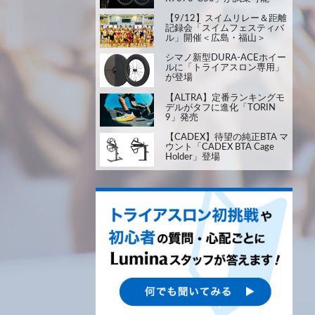
【9/12】スイムリレー＆距離
記録会「スイムフェスティバ
ル」開催＜広島・福山＞
シマノ新型DURA-ACEホイー
ルに「トライアスロン専用」
が登場
【ALTRA】定番ランキングモ
デルがタフに進化「TORIN
9」発売
【CADEX】待望の純正BTA マ
ウント「CADEX BTA Cage
Holder」登場