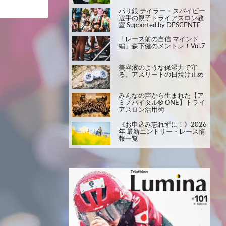
パリ銀 テイラー・スパイビー
選手の親子トライアスロン教
室 Supported by DESCENTE
「レース前の自信 マインド
編」森下健のメントレ！Vol.7
美容液のような保湿力で守
る。アスリートの日焼け止め
みんなの声から生まれた【ア
ミノバイタル® ONE】トライ
アスロン活用術
《お申込み忘れずに！》2026
年 最新エントリー・レース情
報一覧