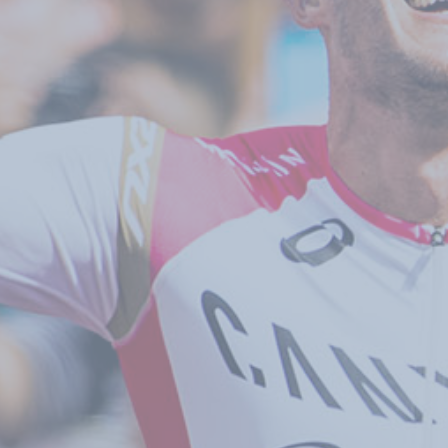
GEAR
NEWS
【ZIPP】コストパフ
ンスモデルの「Sコレ
ョン」に404がライン
プ
2026.07.02
クリップ
GEAR
NEWS
【HOKA】次世代のデイリー
ーニングモデル「 CLIFTON
PRO」発売
2026.06.25
クリップ