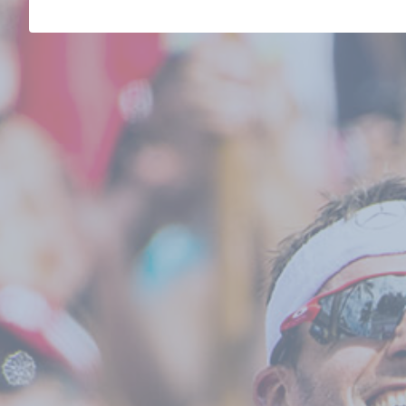
GEAR
NEWS
【Champion System Japa
オーダーウエアを注文すると
ムフラッグプ...
2026.07.07
クリップ
NEWS
ライダーと融合する最速シス
「新型ORCA AERO」誕生
2026.07.03
クリップ