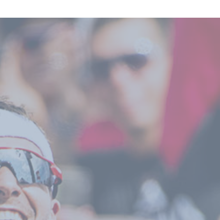
n】で
チー
テム