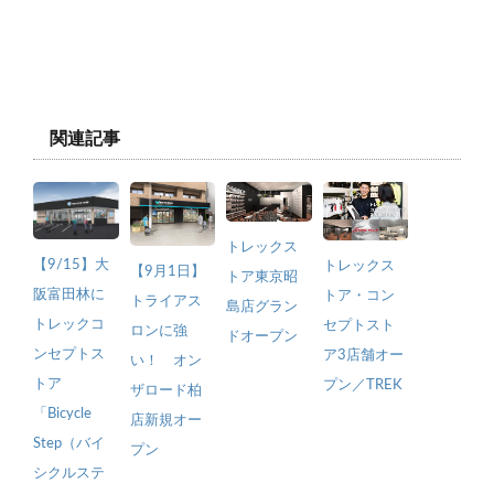
関連記事
トレックス
【9/15】大
トレックス
【9月1日】
トア東京昭
阪富田林に
トア・コン
トライアス
島店グラン
トレックコ
セプトスト
ロンに強
ドオープン
ンセプトス
ア3店舗オー
い！ オン
トア
プン／TREK
ザロード柏
「Bicycle
店新規オー
Step（バイ
プン
シクルステ