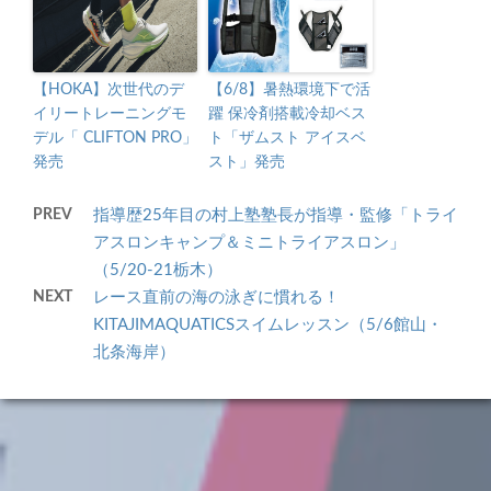
【HOKA】次世代のデ
【6/8】暑熱環境下で活
イリートレーニングモ
躍 保冷剤搭載冷却ベス
デル「 CLIFTON PRO」
ト「ザムスト アイスベ
発売
スト」発売
PREV
指導歴25年目の村上塾塾長が指導・監修「トライ
アスロンキャンプ＆ミニトライアスロン」
（5/20-21栃木）
NEXT
レース直前の海の泳ぎに慣れる！
KITAJIMAQUATICSスイムレッスン（5/6館山・
北条海岸）