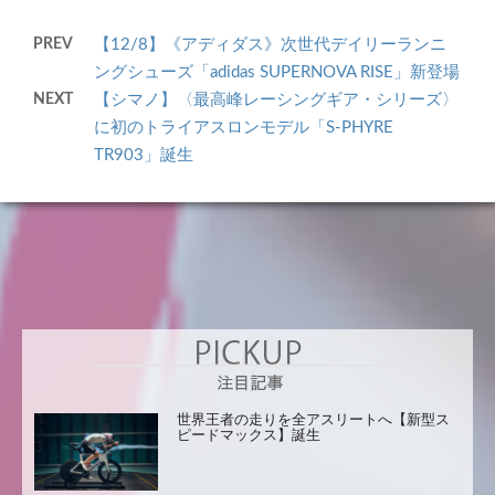
PREV
【12/8】《アディダス》次世代デイリーランニ
ングシューズ「adidas SUPERNOVA RISE」新登場
NEXT
【シマノ】〈最高峰レーシングギア・シリーズ〉
に初のトライアスロンモデル「S-PHYRE
TR903」誕生
世界王者の走りを全アスリートへ【新型ス
ピードマックス】誕生