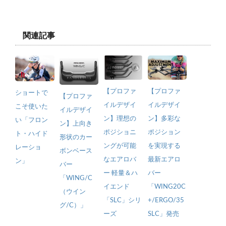
関連記事
【プロファ
【プロファ
ショートで
【プロファ
イルデザイ
イルデザイ
こそ使いた
イルデザイ
ン】理想の
ン】多彩な
い「フロン
ン】上向き
ポジショニ
ポジション
ト・ハイド
形状のカー
ングが可能
を実現する
レーショ
ボンベース
なエアロバ
最新エアロ
ン」
バー
ー 軽量＆ハ
バー
「WING/C
イエンド
「WING20C
（ウイン
「SLC」シリ
+/ERGO/35
グ/C）」
ーズ
SLC」発売