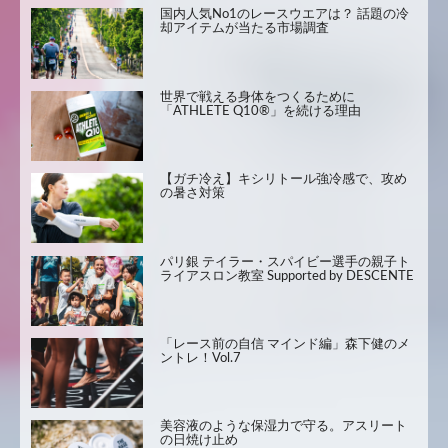
国内人気No1のレースウエアは？ 話題の冷
却アイテムが当たる市場調査
世界で戦える身体をつくるために
「ATHLETE Q10®」を続ける理由
【ガチ冷え】キシリトール強冷感で、攻め
の暑さ対策
パリ銀 テイラー・スパイビー選手の親子ト
ライアスロン教室 Supported by DESCENTE
「レース前の自信 マインド編」森下健のメ
ントレ！Vol.7
美容液のような保湿力で守る。アスリート
の日焼け止め