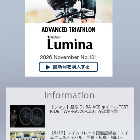
【シマノ】新型 DURA-ACE ホイール TEST
RIDE「WH-R9370-C50」が試乗可能
【9/12】スイムリレー＆距離記録会「スイ
ムフェスティバル」開催＜広島・福山＞