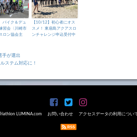
4】バイク＆デュ
【10/12】初心者にオス
練習会〈川崎市
スメ！ 東扇島アクアスロ
スロン協会主
ンチャレンジ申込受付中
選手が選出
ーマルステム対応に！
Triathlon LUMINA.com
お問い合わせ
アクセスデータの利用につい