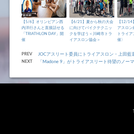
【5/6】オリンピアン西
【6/21】夏から秋の大会
【12/1
内洋行さんと直接話せる
に向けてバイクテクニッ
アスロン
「TRIATHLON DAY」開
クを学ぼう＜川崎市トラ
トライア
催
イアスロン協会＞
催〉
PREV
JOCアスリート委員にトライアスロン・上田藍
NEXT
「Madone 9」がトライアスリート待望のノ