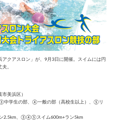
浜アクアスロン」が、9月3日に開催。スイムには円
丈夫。
葉市美浜区）
③中学生の部、④一般の部（高校生以上）、⑤リ
2.5km、③④⑤スイム600m+ラン5km