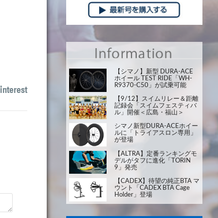
【シマノ】新型 DURA-ACE
ホイール TEST RIDE「WH-
interest
R9370-C50」が試乗可能
【9/12】スイムリレー＆距離
記録会「スイムフェスティバ
ル」開催＜広島・福山＞
シマノ新型DURA-ACEホイー
ルに「トライアスロン専用」
が登場
【ALTRA】定番ランキングモ
デルがタフに進化「TORIN
9」発売
【CADEX】待望の純正BTA マ
ウント「CADEX BTA Cage
Holder」登場