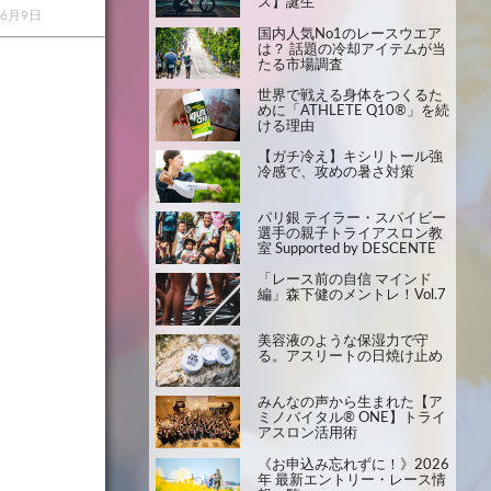
ス】誕生
年6月9日
国内人気No1のレースウエア
は？ 話題の冷却アイテムが当
たる市場調査
世界で戦える身体をつくるた
めに「ATHLETE Q10®」を続
ける理由
【ガチ冷え】キシリトール強
冷感で、攻めの暑さ対策
パリ銀 テイラー・スパイビー
選手の親子トライアスロン教
室 Supported by DESCENTE
「レース前の自信 マインド
編」森下健のメントレ！Vol.7
美容液のような保湿力で守
る。アスリートの日焼け止め
みんなの声から生まれた【ア
ミノバイタル® ONE】トライ
アスロン活用術
《お申込み忘れずに！》2026
年 最新エントリー・レース情