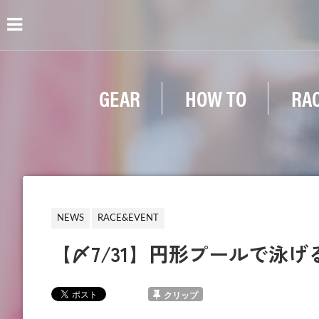
GEAR
HOW TO
RA
NEWS
RACE&EVENT
【〆7/31】円形プールで泳
クリップ