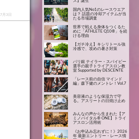
ス】誕生
国内人気No1のレースウエア
は？ 話題の冷却アイテムが当
年7月3日
たる市場調査
世界で戦える身体をつくるた
めに「ATHLETE Q10®」を続
ける理由
【ガチ冷え】キシリトール強
冷感で、攻めの暑さ対策
パリ銀 テイラー・スパイビー
選手の親子トライアスロン教
室 Supported by DESCENTE
「レース前の自信 マインド
編」森下健のメントレ！Vol.7
美容液のような保湿力で守
る。アスリートの日焼け止め
みんなの声から生まれた【ア
ミノバイタル® ONE】トライ
アスロン活用術
《お申込み忘れずに！》2026
年 最新エントリー・レース情