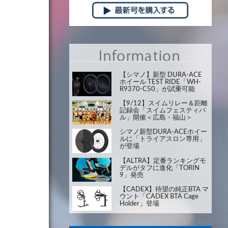
【シマノ】新型 DURA-ACE
ホイール TEST RIDE「WH-
R9370-C50」が試乗可能
【9/12】スイムリレー＆距離
記録会「スイムフェスティバ
ル」開催＜広島・福山＞
シマノ新型DURA-ACEホイー
ルに「トライアスロン専用」
が登場
【ALTRA】定番ランキングモ
デルがタフに進化「TORIN
9」発売
【CADEX】待望の純正BTA マ
ウント「CADEX BTA Cage
Holder」登場