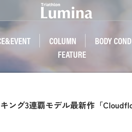
CE&EVENT
COLUMN
BODY COND
FEATURE
ング3連覇モデル最新作「Cloudfl