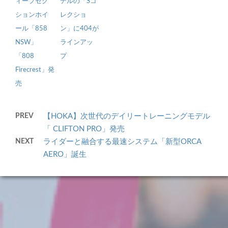
ィープセク
デルの「Sコ
ションホイ
レクショ
ール「858
ン」に404が
NSW」
ラインアッ
「808
プ
Firecrest」発
売
PREV
【HOKA】次世代のデイリートレーニングモデル
「 CLIFTON PRO」発売
NEXT
ライダーと融合する最速システム「新型ORCA
AERO」誕生