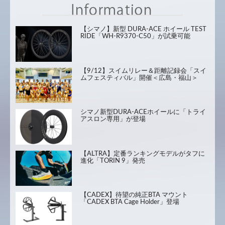
【シマノ】新型 DURA-ACE ホイール TEST
RIDE「WH-R9370-C50」が試乗可能
【9/12】スイムリレー＆距離記録会「スイ
ムフェスティバル」開催＜広島・福山＞
シマノ新型DURA-ACEホイールに「トライ
アスロン専用」が登場
【ALTRA】定番ランキングモデルがタフに
進化「TORIN 9」発売
【CADEX】待望の純正BTA マウント
「CADEX BTA Cage Holder」登場