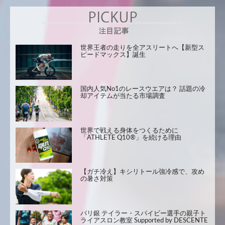
世界王者の走りを全アスリートへ【新型ス
ピードマックス】誕生
国内人気No1のレースウエアは？ 話題の冷
却アイテムが当たる市場調査
世界で戦える身体をつくるために
「ATHLETE Q10®」を続ける理由
【ガチ冷え】キシリトール強冷感で、攻め
の暑さ対策
パリ銀 テイラー・スパイビー選手の親子ト
ライアスロン教室 Supported by DESCENTE