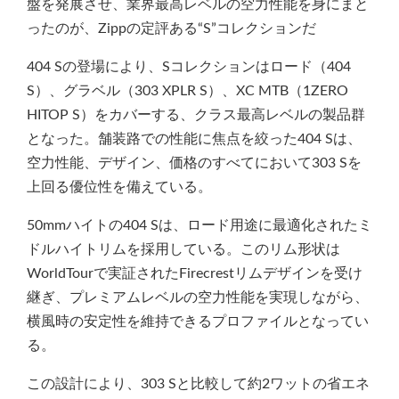
盤を発展させ、業界最高レベルの空力性能を身にまと
ったのが、Zippの定評ある“S”コレクションだ
404 Sの登場により、Sコレクションはロード（404
S）、グラベル（303 XPLR S）、XC MTB（1ZERO
HITOP S）をカバーする、クラス最高レベルの製品群
となった。舗装路での性能に焦点を絞った404 Sは、
空力性能、デザイン、価格のすべてにおいて303 Sを
上回る優位性を備えている。
50mmハイトの404 Sは、ロード用途に最適化されたミ
ドルハイトリムを採用している。このリム形状は
WorldTourで実証されたFirecrestリムデザインを受け
継ぎ、プレミアムレベルの空力性能を実現しながら、
横風時の安定性を維持できるプロファイルとなってい
る。
この設計により、303 Sと比較して約2ワットの省エネ