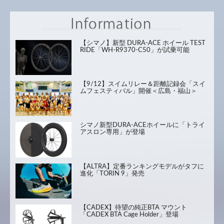
【シマノ】新型 DURA-ACE ホイール TEST
RIDE「WH-R9370-C50」が試乗可能
【9/12】スイムリレー＆距離記録会「スイ
ムフェスティバル」開催＜広島・福山＞
シマノ新型DURA-ACEホイールに「トライ
アスロン専用」が登場
【ALTRA】定番ランキングモデルがタフに
進化「TORIN 9」発売
【CADEX】待望の純正BTA マウント
「CADEX BTA Cage Holder」登場