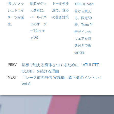
涼しいメッ
択肢がグッ
トール強冷
TRISUITSを1
シュトライ
と多彩に。
感で、攻め
着から買え
スーツが誕
パールイズ
の暑さ対策
る。限定50
生。
ミのオーダ
着。Team PI
ーTRIウエ
デザインの
ア'25
ウェアを特
典付きで販
売開始
PREV
世界で戦える身体をつくるために「ATHLETE
Q10®」を続ける理由
NEXT
「レース前の自信 実践編」森下健のメントレ！
Vol.8