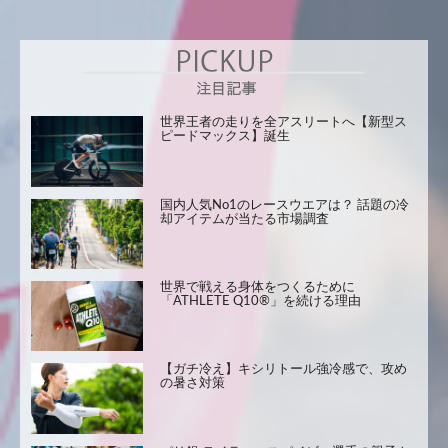
世界王者の走りを全アスリートへ【新型ス
ピードマックス】誕生
国内人気No1のレースウエアは？ 話題の冷
却アイテムが当たる市場調査
世界で戦える身体をつくるために
「ATHLETE Q10®」を続ける理由
【ガチ冷え】キシリトール強冷感で、攻め
の暑さ対策