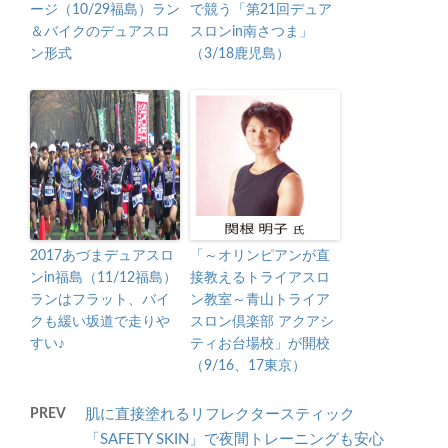
ージ（10/29福島）ラン
で競う「第21回デュア
＆バイクのデュアスロ
スロンin南さつま」
ン形式
（3/18鹿児島）
2017あづまデュアスロ
「～オリンピアンが直
ンin福島（11/12福島）
接教えるトライアスロ
ランはフラット、バイ
ン教室～青山トライア
クも緩い坂道で走りや
スロン倶楽部 アクアシ
すい♪
ティお台場校」が開校
（9/16、17東京）
PREV
肌に直接塗れるリフレクタースティック
「SAFETY SKIN」で夜間トレーニングも安心