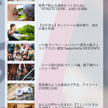
世界で戦える身体をつくるために
「ATHLETE Q10®」を続ける理由
【ガチ冷え】キシリトール強冷感で、攻め
の暑さ対策
パリ銀 テイラー・スパイビー選手の親子ト
ライアスロン教室 Supported by DESCENTE
「レース前の自信 マインド編」森下健のメ
ントレ！Vol.7
美容液のような保湿力で守る。アスリート
の日焼け止め
みんなの声から生まれた【アミノバイタル