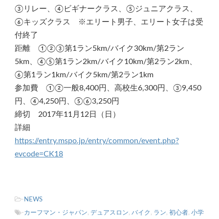
③リレー、④ビギナークラス、⑤ジュニアクラス、
⑥キッズクラス ※エリート男子、エリート女子は受
付終了
距離 ①②③第1ラン5km/バイク30km/第2ラン
5km、④⑤第1ラン2km/バイク10km/第2ラン2km、
⑥第1ラン1km/バイク5km/第2ラン1km
参加費 ①②一般8,400円、高校生6,300円、③9,450
円、④4,250円、⑤⑥3,250円
締切 2017年11月12日（日）
詳細
https://entry.mspo.jp/entry/common/event.php?
evcode=CK18
-
NEWS
-
カーフマン・ジャパン
,
デュアスロン
,
バイク
,
ラン
,
初心者
,
小学