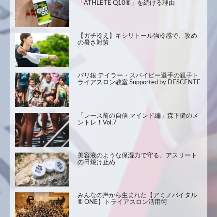
「ATHLETE Q10®」を続ける理由
【ガチ冷え】キシリトール強冷感で、攻め
の暑さ対策
パリ銀 テイラー・スパイビー選手の親子ト
ライアスロン教室 Supported by DESCENTE
「レース前の自信 マインド編」森下健のメ
ントレ！Vol.7
美容液のような保湿力で守る。アスリート
の日焼け止め
みんなの声から生まれた【アミノバイタル
® ONE】トライアスロン活用術