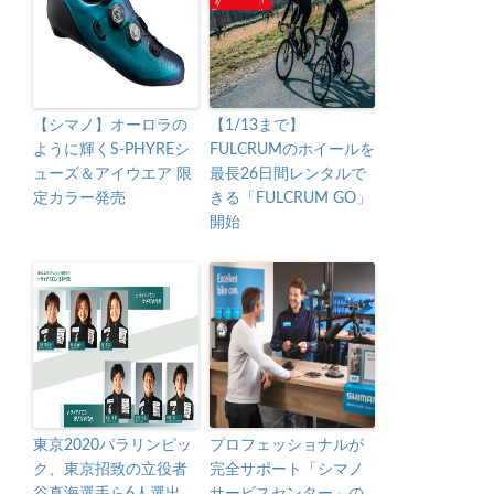
【シマノ】オーロラの
【1/13まで】
ように輝くS-PHYREシ
FULCRUMのホイールを
ューズ＆アイウエア 限
最長26日間レンタルで
定カラー発売
きる「FULCRUM GO」
開始
東京2020パラリンピッ
プロフェッショナルが
ク、東京招致の立役者
完全サポート「シマノ
谷真海選手ら6人選出
サービスセンター」の