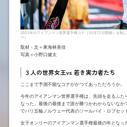
2025年のアイアンマン世界選手権コナ（10月11日開催）を
ー）
取材・文＝東海林美佳
写真＝小野口健太
３人の世界女王vs 若き実力者たち
ここまで予測不能なコナがかつてあっただろうか。
今年のアイアンマン世界選手権は、先頭を走るふた
なった。最後の最後まで誰が勝つかわからないなか
でパリ五輪ノルウェー代表のソールバイ・ロブセッ
女子オンリーのアイアンマン選手権最後の年となった