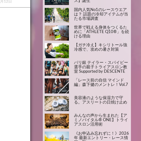
ス】誕生
0月12日
国内人気No1のレースウエア
は？ 話題の冷却アイテムが当
たる市場調査
世界で戦える身体をつくるた
めに「ATHLETE Q10®」を続
ける理由
【ガチ冷え】キシリトール強
冷感で、攻めの暑さ対策
パリ銀 テイラー・スパイビー
選手の親子トライアスロン教
室 Supported by DESCENTE
「レース前の自信 マインド
編」森下健のメントレ！Vol.7
美容液のような保湿力で守
る。アスリートの日焼け止め
みんなの声から生まれた【ア
ミノバイタル® ONE】トライ
アスロン活用術
《お申込み忘れずに！》2026
年 最新エントリー・レース情