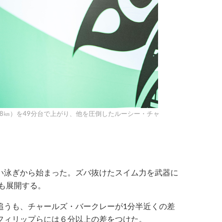
8㎞）を49分台で上がり、他を圧倒したルーシー・チャ
い泳ぎから始まった。ズバ抜けたスイム力を武器に
回も展開する。
追うも、チャールズ・バークレーが1分半近くの差
フィリップらには６分以上の差をつけた。