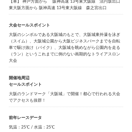
【車】 神戸方面から 阪神高速 13号東大阪線 法円坂出口
東大阪方面から 阪神高速 13号東大阪線 森之宮出口
大会セールスポイント
大阪のシンボルである大阪城のもとで、大阪城東外濠を泳ぎ
（スイム）、大阪城公園から大阪ビジネスパークまでを自転
車で駆け抜け（バイク）、大阪城を眺めながら公園内を走る
（ラン）というこれまでに例のない画期的なトライアスロン
大会
開催地周辺
セールスポイント
大阪のランドマーク「大阪城」で開催！都心で行われる大会
でアクセスも抜群！
前年レースデータ
気温：25℃ / 水温：25℃