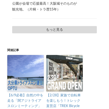
公園が会場で応援最高！大阪城そのものが
観光地。（片桐・トラ歴15年）
もっと見る
関連記事
【6/9必着】自然の中を
【2/28】家族で自転車
走る「関アジトライア
を楽しもう！トレック
スロンミーティング」
直営店「TREK Bicycle