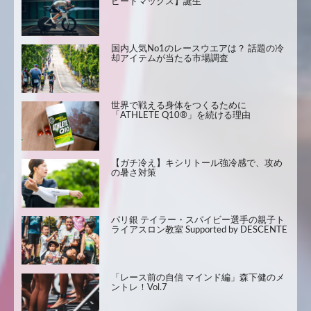
ピードマックス】誕生
国内人気No1のレースウエアは？ 話題の冷
却アイテムが当たる市場調査
世界で戦える身体をつくるために
「ATHLETE Q10®」を続ける理由
【ガチ冷え】キシリトール強冷感で、攻め
の暑さ対策
パリ銀 テイラー・スパイビー選手の親子ト
ライアスロン教室 Supported by DESCENTE
「レース前の自信 マインド編」森下健のメ
ントレ！Vol.7