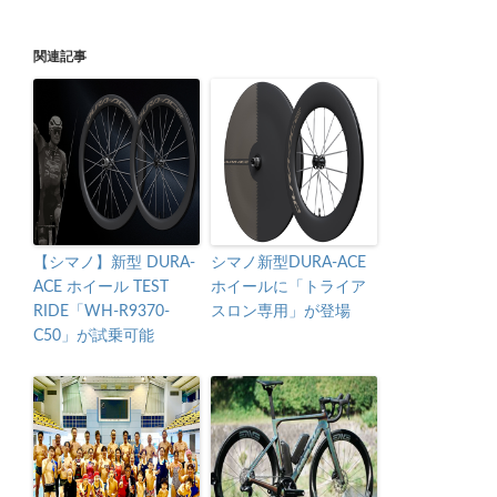
関連記事
【シマノ】新型 DURA-
シマノ新型DURA-ACE
ACE ホイール TEST
ホイールに「トライア
RIDE「WH-R9370-
スロン専用」が登場
C50」が試乗可能