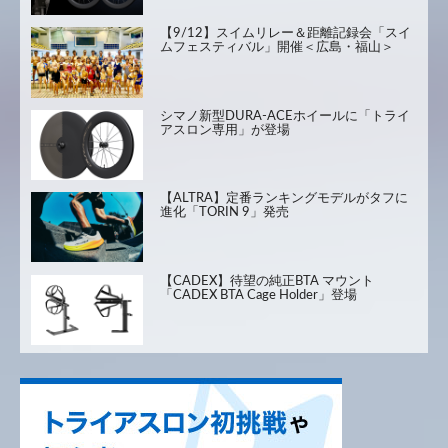
【9/12】スイムリレー＆距離記録会「スイ
ムフェスティバル」開催＜広島・福山＞
シマノ新型DURA-ACEホイールに「トライ
アスロン専用」が登場
【ALTRA】定番ランキングモデルがタフに
進化「TORIN 9」発売
【CADEX】待望の純正BTA マウント
「CADEX BTA Cage Holder」登場