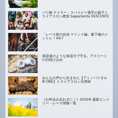
パリ銀 テイラー・スパイビー選手の親子ト
ライアスロン教室 Supported by DESCENTE
「レース前の自信 マインド編」森下健のメ
ントレ！Vol.7
美容液のような保湿力で守る。アスリート
の日焼け止め
みんなの声から生まれた【アミノバイタル
® ONE】トライアスロン活用術
《お申込み忘れずに！》2026年 最新エント
リー・レース情報一覧