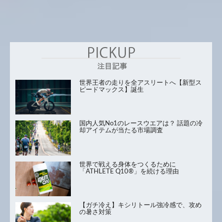
世界王者の走りを全アスリートへ【新型ス
ピードマックス】誕生
国内人気No1のレースウエアは？ 話題の冷
却アイテムが当たる市場調査
世界で戦える身体をつくるために
「ATHLETE Q10®」を続ける理由
【ガチ冷え】キシリトール強冷感で、攻め
の暑さ対策