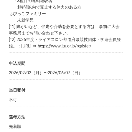
・3種目の運動経験者
・1時間以内で完走する体力のある方
ちびっこファミリー
・未就学児
[*1] 障がいなど、伴走や介助を必要とする方は、事前に大会
事務局までお問い合わせ下さい。
[*2] 2026年度トライアスロン都道府県競技団体・学連会員登
録。：[URL] ⇒ https://www.jtu.or.jp/register/
申込期間
2026/02/02（月）〜2026/06/07（日）
当日受付
不可
選考方法
先着順