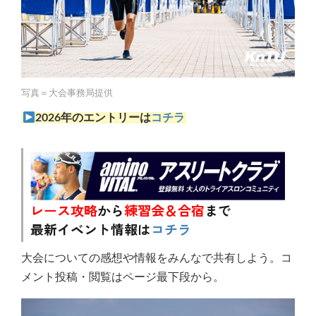
写真＝大会事務局提供
2026年のエントリーは
コチラ
レース攻略
から
練習会＆合宿
まで
最新イベント情報は
コチラ
大会についての感想や情報をみんなで共有しよう。コ
メント投稿・閲覧はページ最下段から。