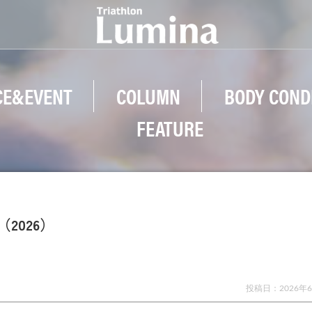
CE&EVENT
COLUMN
BODY COND
FEATURE
（2026）
投稿日：
2026年