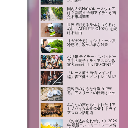
ス】誕生
国内人気No1のレースウエア
は？ 話題の冷却アイテムが当
たる市場調査
世界で戦える身体をつくるた
めに「ATHLETE Q10®」を続
ける理由
【ガチ冷え】キシリトール強
冷感で、攻めの暑さ対策
パリ銀 テイラー・スパイビー
選手の親子トライアスロン教
室 Supported by DESCENTE
「レース前の自信 マインド
編」森下健のメントレ！Vol.7
美容液のような保湿力で守
る。アスリートの日焼け止め
みんなの声から生まれた【ア
ミノバイタル® ONE】トライ
アスロン活用術
《お申込み忘れずに！》2026
年 最新エントリー・レース情