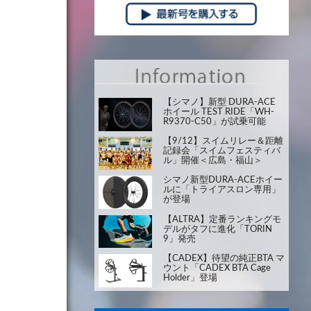
【シマノ】新型 DURA-ACE
ホイール TEST RIDE「WH-
R9370-C50」が試乗可能
【9/12】スイムリレー＆距離
記録会「スイムフェスティバ
ル」開催＜広島・福山＞
シマノ新型DURA-ACEホイー
ルに「トライアスロン専用」
が登場
【ALTRA】定番ランキングモ
デルがタフに進化「TORIN
9」発売
【CADEX】待望の純正BTA マ
ウント「CADEX BTA Cage
Holder」登場