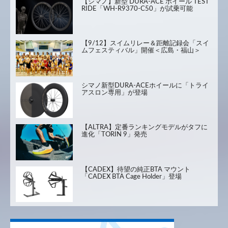
【シマノ】新型 DURA-ACE ホイール TEST
RIDE「WH-R9370-C50」が試乗可能
【9/12】スイムリレー＆距離記録会「スイ
ムフェスティバル」開催＜広島・福山＞
シマノ新型DURA-ACEホイールに「トライ
アスロン専用」が登場
【ALTRA】定番ランキングモデルがタフに
進化「TORIN 9」発売
【CADEX】待望の純正BTA マウント
「CADEX BTA Cage Holder」登場