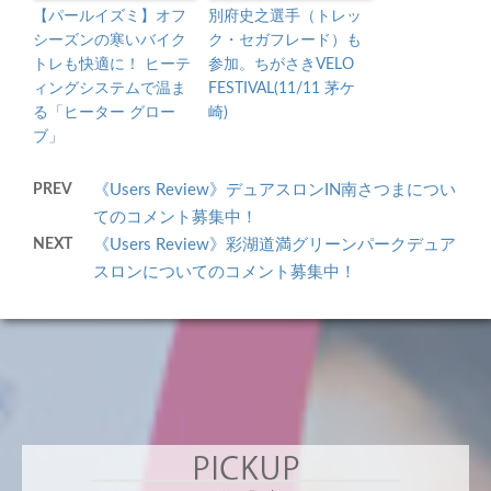
【パールイズミ】オフ
別府史之選手（トレッ
シーズンの寒いバイク
ク・セガフレード）も
トレも快適に！ ヒーテ
参加。ちがさきVELO
ィングシステムで温ま
FESTIVAL(11/11 茅ケ
る「ヒーター グロー
崎)
ブ」
PREV
《Users Review》デュアスロンIN南さつまについ
てのコメント募集中！
NEXT
《Users Review》彩湖道満グリーンパークデュア
スロンについてのコメント募集中！