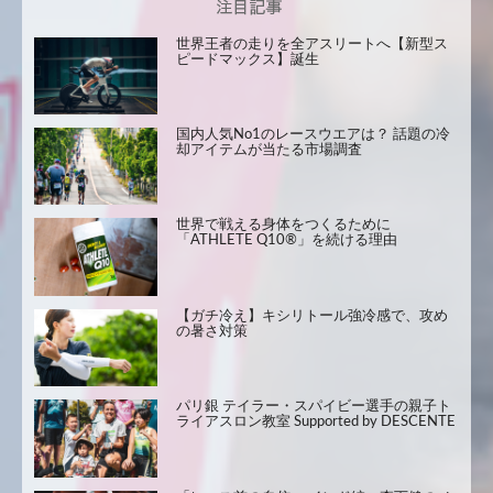
世界王者の走りを全アスリートへ【新型ス
ピードマックス】誕生
国内人気No1のレースウエアは？ 話題の冷
却アイテムが当たる市場調査
世界で戦える身体をつくるために
「ATHLETE Q10®」を続ける理由
【ガチ冷え】キシリトール強冷感で、攻め
の暑さ対策
パリ銀 テイラー・スパイビー選手の親子ト
ライアスロン教室 Supported by DESCENTE