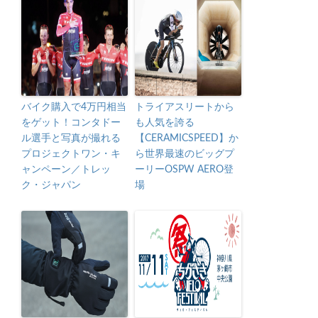
バイク購入で4万円相当
トライアスリートから
をゲット！コンタドー
も人気を誇る
ル選手と写真が撮れる
【CERAMICSPEED】か
プロジェクトワン・キ
ら世界最速のビッグプ
ャンペーン／トレッ
ーリーOSPW AERO登
ク・ジャパン
場