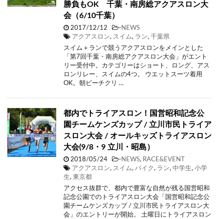
勝負もOK 千葉・南房総アクアスロン大
会（6/10千葉）
2017/12/12
-
NEWS
アクアスロン
,
スイム
,
ラン
,
千葉県
スイム＋ランで競うアクアスロンをメインとした
「第7回千葉・南房総アクアスロン大会」がエント
リー受付中。カテゴリーはショート、ロング、アス
ロンリレー、スイムの4つ。 ウエットスーツ着用
OK。朝ビーチクリ …
都内でトライアスロン！国営昭和記念公
園チームケンズカップ / 立川市民トライア
スロン大会 / オールキッズトライアスロン
大会(9/8・9 立川・昭島）
2018/05/24
-
NEWS
,
RACE&EVENT
アクアスロン
,
スイム
,
バイク
,
ラン
,
中学生
,
小学
生
,
東京都
アクセス抜群で、都内で豊富な自然が残る国営昭和
記念公園でのトライアスロン大会「国営昭和記念公
園チームケンズカップ / 立川市民トライアスロン大
会」のエントリーが開始。 土曜日にトライアスロン