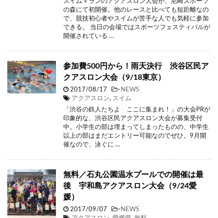
スイム＋ランのアクアスロン大会が、尼崎スポーツ
の森にて初開催。他のレースと比べても短距離なの
で、競技初心者やスイムが苦手な人でも気軽に参加
できる。 当日の会場ではスポーツフェスティバルが
開催されている …
参加費500円から！雨天決行 渋谷区民ア
クアスロン大会（9/18東京）
2017/08/17
-
NEWS
アクアスロン
,
スイム
「渋谷の鉄人たちよ ここに集まれ！」の大会PRが
印象的な、渋谷区民アクアスロン大会が募集受付
中。小学生の部は埋まってしまったものの、中学生
以上の部はまだエントリー可能なのでぜひ。9月開
催なので、泳ぐに …
無料／石丸公園温水プールでの開催は最
後 宇和島アクアスロン大会（9/24愛
媛）
2017/09/07
-
NEWS