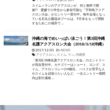
アクアスロン
,
愛媛県
,
無料
スイム＋ランのアクアスロンが、何と無料で開
催!? 愛媛で小学生から参加可能な「宇和島アクア
スロン大会」がエントリー受付中。毎年会場となっ
ている石丸公園温水プールは、9月末をもって閉館
するためこの場所で …
沖縄の海でめいっぱい泳ごう！第3回沖縄
名護アクアスロン大会（2018/3/18沖縄）
2017/12/05
-
NEWS
アクアスロン
,
スイム
,
ラン
,
沖縄県
「第3回 沖縄名護アクアスロン大会」のエントリー
が現在受付中。カテゴリーはショート、ロング、ス
イム、アスロンリレーの4種目。 バイクが苦手な人
やスイムを頑張りたい人など、一次エントリー期間
内は割引価格 …