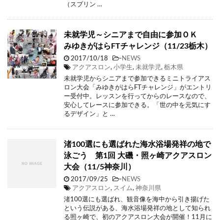
（スプリン …
未就学児～シニアまで自由に参加ＯＫ
みゆきがはらFTチャレンジ（11/23栃木）
2017/10/18
-
NEWS
アクアスロン
,
小学生
,
未就学児
,
栃木県
未就学児からシニアまで参加できるミニトライアス
ロン大会「みゆきがはらFTチャレンジ」がエントリ
ー受付中。レッスンを行ってからのレースなので、
安心してレースに参加できる。「世の中を元気にす
るデザイン」と …
渚100選にも選ばれた海水浴場発祥の地で
泳ごう 第1回 大磯・照ヶ崎アクアスロン
大会（11/5神奈川）
2017/09/25
-
NEWS
アクアスロン
,
スイム
,
神奈川県
渚100選にも選ばれ、観音像を海中から引き揚げた
という伝説がある、海水浴場発祥の地として知られ
る照ヶ崎で、初のアクアスロン大会が開催！11月に