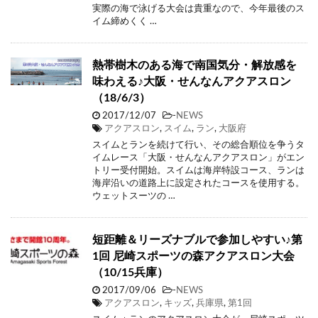
実際の海で泳げる大会は貴重なので、今年最後のス
イム締めくく …
熱帯樹木のある海で南国気分・解放感を
味わえる♪大阪・せんなんアクアスロン
（18/6/3）
2017/12/07
-
NEWS
アクアスロン
,
スイム
,
ラン
,
大阪府
スイムとランを続けて行い、その総合順位を争うタ
イムレース「大阪・せんなんアクアスロン」がエン
トリー受付開始。スイムは海岸特設コース、ランは
海岸沿いの道路上に設定されたコースを使用する。
ウェットスーツの …
短距離＆リーズナブルで参加しやすい♪第
1回 尼崎スポーツの森アクアスロン大会
（10/15兵庫）
2017/09/06
-
NEWS
アクアスロン
,
キッズ
,
兵庫県
,
第1回