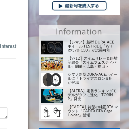
【シマノ】新型 DURA-ACE
interest
ホイール TEST RIDE「WH-
R9370-C50」が試乗可能
【9/12】スイムリレー＆距離
記録会「スイムフェスティバ
ル」開催＜広島・福山＞
シマノ新型DURA-ACEホイー
ルに「トライアスロン専用」
が登場
【ALTRA】定番ランキングモ
デルがタフに進化「TORIN
9」発売
【CADEX】待望の純正BTA マ
ウント「CADEX BTA Cage
Holder」登場