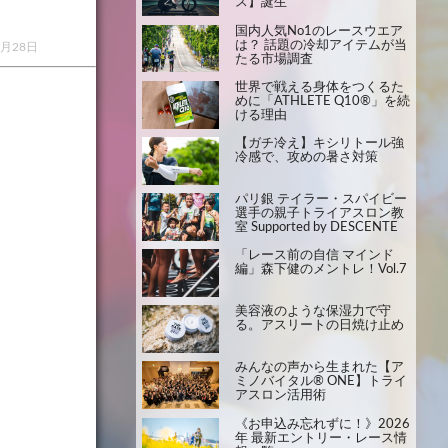
ス】誕生
国内人気No1のレースウエア
は？ 話題の冷却アイテムが当
1月28日
たる市場調査
世界で戦える身体をつくるた
めに「ATHLETE Q10®」を続
ける理由
【ガチ冷え】キシリトール強
冷感で、攻めの暑さ対策
パリ銀 テイラー・スパイビー
選手の親子トライアスロン教
室 Supported by DESCENTE
「レース前の自信 マインド
編」森下健のメントレ！Vol.7
美容液のような保湿力で守
る。アスリートの日焼け止め
みんなの声から生まれた【ア
ミノバイタル® ONE】トライ
アスロン活用術
《お申込み忘れずに！》2026
年 最新エントリー・レース情