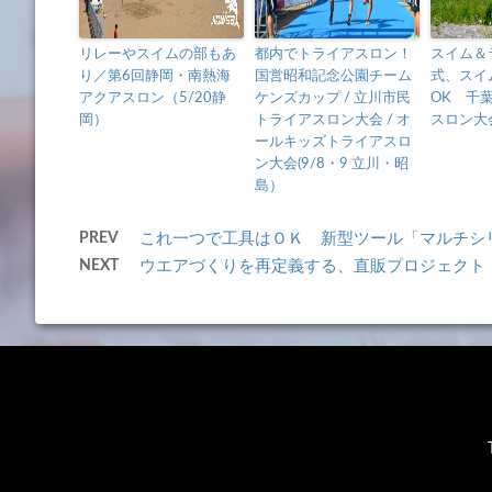
リレーやスイムの部もあ
都内でトライアスロン！
スイム＆
り／第6回静岡・南熱海
国営昭和記念公園チーム
式、スイ
アクアスロン（5/20静
ケンズカップ / 立川市民
OK 千
岡）
トライアスロン大会 / オ
スロン大
ールキッズトライアスロ
ン大会(9/8・9 立川・昭
島）
PREV
これ一つで工具はＯＫ 新型ツール「マルチシリーズ
NEXT
ウエアづくりを再定義する、直販プロジェクト