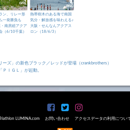
ラン、リレー形
熱帯樹木のある海で南国
ム一発勝負も
気分・解放感を味わえる♪
葉・南房総アクア
大阪・せんなんアクアス
会（6/10千葉）
ロン（18/6/3）
」の新色ブラック／レッドが登場（crankbrothers）
「ＰＩＧＬ」が起動。
Triathlon LUMINA.com
お問い合わせ
アクセスデータの利用につい