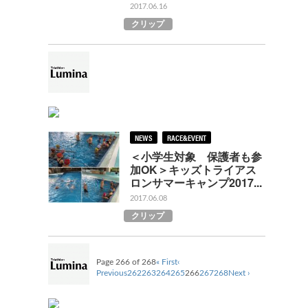
2017.06.16
クリップ
NEWS
RACE&EVENT
＜小学生対象 保護者も参
加OK＞キッズトライアス
ロンサマーキャンプ2017...
2017.06.08
クリップ
Page 266 of 268
« First
‹
Previous
262
263
264
265
266
267
268
Next ›