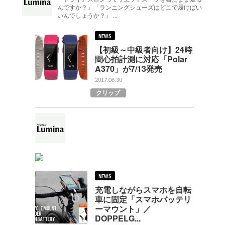
んですか？」「ランニングシューズはどこで履けばい
いんでしょうか？」 ...
NEWS
【初級～中級者向け】24時
間心拍計測に対応「Polar
A370」が7/13発売
2017.06.30
クリップ
NEWS
充電しながらスマホを自転
車に固定「スマホバッテリ
ーマウント」／
DOPPELG...