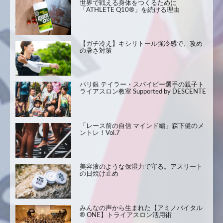
世界で戦える身体をつくるために
「ATHLETE Q10®」を続ける理由
【ガチ冷え】キシリトール強冷感で、攻め
の暑さ対策
パリ銀 テイラー・スパイビー選手の親子ト
ライアスロン教室 Supported by DESCENTE
「レース前の自信 マインド編」森下健のメ
ントレ！Vol.7
美容液のような保湿力で守る。アスリート
の日焼け止め
みんなの声から生まれた【アミノバイタル
® ONE】トライアスロン活用術