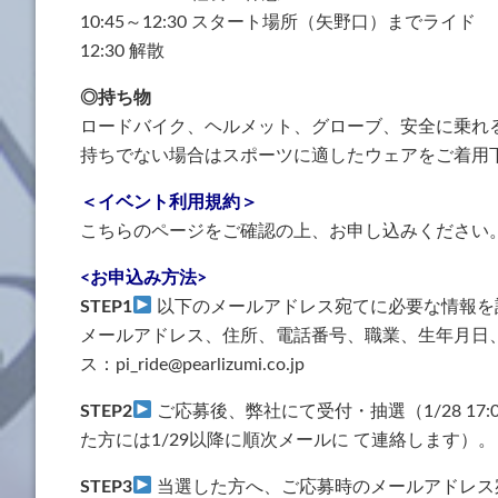
10:45～12:30 スタート場所（矢野口）までライド
12:30 解散
◎持ち物
ロードバイク、ヘルメット、グローブ、安全に乗れ
持ちでない場合はスポーツに適したウェアをご着用
＜イベント利用規約＞
こちらのページをご確認の上、お申し込みください
<お申込み方法>
STEP1
以下のメールアドレス宛てに必要な情報を記
メールアドレス、住所、電話番号、職業、生年月日
ス：pi_ride@pearlizumi.co.jp
STEP2
ご応募後、弊社にて受付・抽選（1/28 1
た方には1/29以降に順次メールに て連絡します）。
STEP3
当選した方へ、ご応募時のメールアドレス