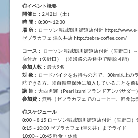
◎イベント概要
開催日
：2月2日（土）
時 間
：8:30〜12:30
場 所
：ローソン 稲城鶴川街道店付近 https://www.e-map.n
ゼブラカフェ 津久井店 http://zebra-coffee.com/
コース
： ローソン 稲城鶴川街道店付近（矢野口）～
店付近（矢野口） （※帰路のみ途中で離脱可能）
参加人数
：最大9名
対 象
：ロードバイクをお持ちの方で、30km以上のラ
航できる方。※自転車保険に加入していることを前
講 師
：大西勇輝（Pearl Izumiブランドアンバサダー
参加費
：無料（ゼブラカフェでのコーヒー、軽食は
◎スケジュール
8:00～8:15 ローソン稲城鶴川街道店付近（矢野口）
8:15～10:00 ゼブラカフェ (津久井）までライド
10:00～10:45 軽食・休憩