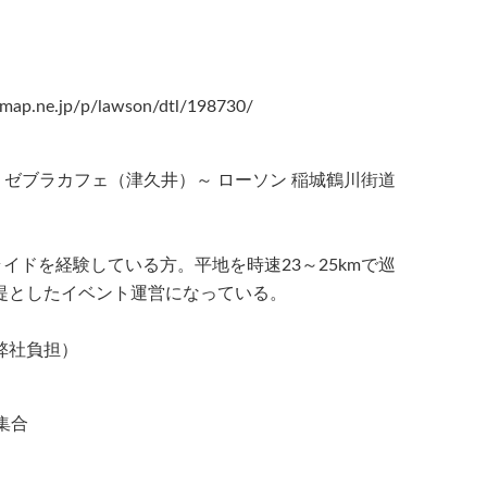
e.jp/p/lawson/dtl/198730/
 ゼブラカフェ（津久井）～ ローソン 稲城鶴川街道
イドを経験している方。平地を時速23～25kmで巡
提としたイベント運営になっている。
）
弊社負担）
集合