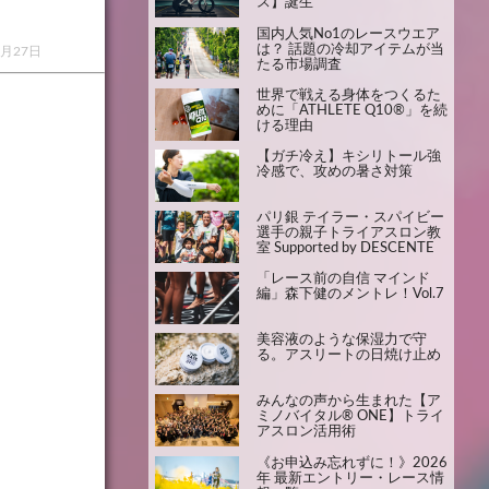
ス】誕生
国内人気No1のレースウエア
は？ 話題の冷却アイテムが当
1月27日
たる市場調査
世界で戦える身体をつくるた
めに「ATHLETE Q10®」を続
ける理由
【ガチ冷え】キシリトール強
冷感で、攻めの暑さ対策
パリ銀 テイラー・スパイビー
選手の親子トライアスロン教
室 Supported by DESCENTE
「レース前の自信 マインド
編」森下健のメントレ！Vol.7
美容液のような保湿力で守
る。アスリートの日焼け止め
みんなの声から生まれた【ア
ミノバイタル® ONE】トライ
アスロン活用術
《お申込み忘れずに！》2026
年 最新エントリー・レース情