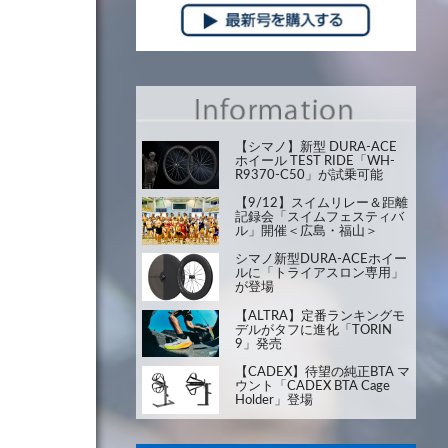
【シマノ】新型 DURA-ACE
ホイール TEST RIDE「WH-
R9370-C50」が試乗可能
【9/12】スイムリレー＆距離
記録会「スイムフェスティバ
ル」開催＜広島・福山＞
シマノ新型DURA-ACEホイー
ルに「トライアスロン専用」
が登場
【ALTRA】定番ランキングモ
デルがタフに進化「TORIN
9」発売
【CADEX】待望の純正BTA マ
ウント「CADEX BTA Cage
Holder」登場