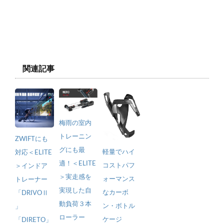
関連記事
梅雨の室内
トレーニン
ZWIFTにも
グにも最
軽量でハイ
対応＜ELITE
適！＜ELITE
コストパフ
＞インドア
＞実走感を
ォーマンス
トレーナー
実現した自
なカーボ
「DRIVOⅡ
動負荷３本
ン・ボトル
」
ローラー
ケージ
「DIRETO」