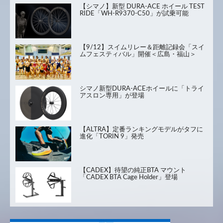
【シマノ】新型 DURA-ACE ホイール TEST
RIDE「WH-R9370-C50」が試乗可能
【9/12】スイムリレー＆距離記録会「スイ
ムフェスティバル」開催＜広島・福山＞
シマノ新型DURA-ACEホイールに「トライ
アスロン専用」が登場
【ALTRA】定番ランキングモデルがタフに
進化「TORIN 9」発売
【CADEX】待望の純正BTA マウント
「CADEX BTA Cage Holder」登場