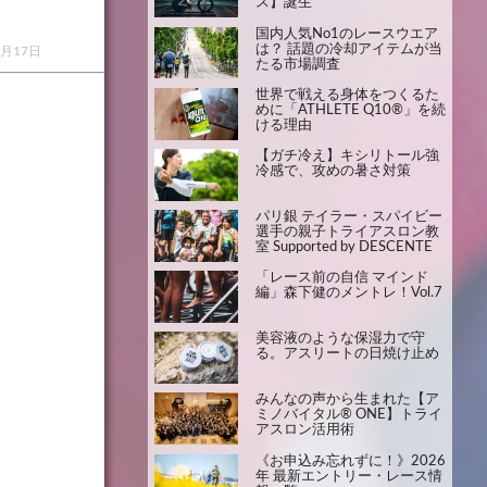
ス】誕生
国内人気No1のレースウエア
は？ 話題の冷却アイテムが当
8月17日
たる市場調査
世界で戦える身体をつくるた
めに「ATHLETE Q10®」を続
ける理由
【ガチ冷え】キシリトール強
冷感で、攻めの暑さ対策
パリ銀 テイラー・スパイビー
選手の親子トライアスロン教
室 Supported by DESCENTE
「レース前の自信 マインド
編」森下健のメントレ！Vol.7
美容液のような保湿力で守
る。アスリートの日焼け止め
みんなの声から生まれた【ア
ミノバイタル® ONE】トライ
アスロン活用術
《お申込み忘れずに！》2026
年 最新エントリー・レース情