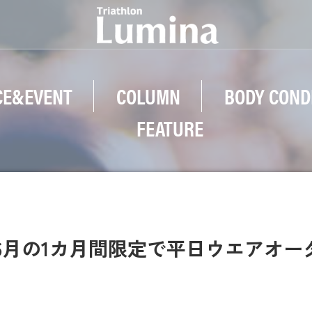
CE&EVENT
COLUMN
BODY COND
FEATURE
apan】6月の1カ月間限定で平日ウエアオ