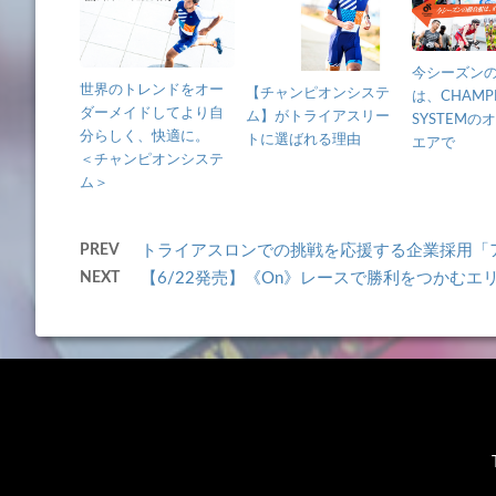
今シーズン
世界のトレンドをオー
【チャンピオンシステ
は、CHAMP
ダーメイドしてより自
ム】がトライアスリー
SYSTEMの
分らしく、快適に。
トに選ばれる理由
エアで
＜チャンピオンシステ
ム＞
PREV
トライアスロンでの挑戦を応援する企業採用「
NEXT
【6/22発売】《On》レースで勝利をつかむエリート