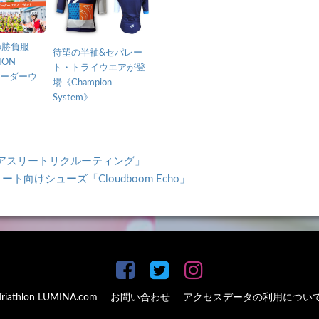
の勝負服
待望の半袖&セパレー
ION
ト・トライウエアが登
オーダーウ
場《Champion
System》
アスリートリクルーティング」
向けシューズ「Cloudboom Echo」
Triathlon LUMINA.com
お問い合わせ
アクセスデータの利用につい