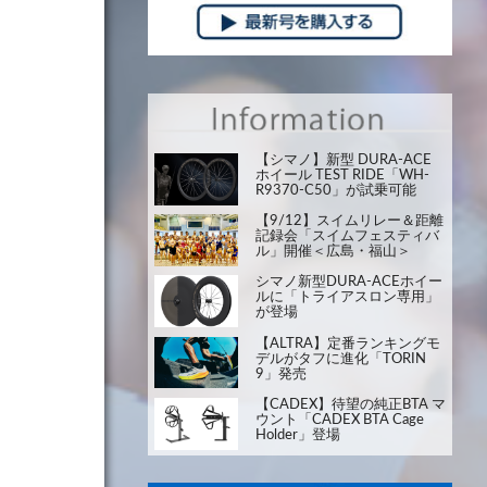
【シマノ】新型 DURA-ACE
ホイール TEST RIDE「WH-
R9370-C50」が試乗可能
【9/12】スイムリレー＆距離
記録会「スイムフェスティバ
ル」開催＜広島・福山＞
シマノ新型DURA-ACEホイー
ルに「トライアスロン専用」
が登場
【ALTRA】定番ランキングモ
デルがタフに進化「TORIN
9」発売
【CADEX】待望の純正BTA マ
ウント「CADEX BTA Cage
Holder」登場