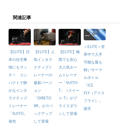
関連記事
＜ELITE＞世
【ELITE】日
【ELITE】人
【ELITE】梅
界中で入手
本の住宅事
気インタラ
雨でも安心
可能な最も
情にもマッ
クティブト
大人気ホー
軽いサーマ
チ！ コン
レーナーの
ムトレーナ
ルボトル
パクトで静
最新バージ
ー「SUITO-
「ICE
かなインタ
ョン
T」（スイー
FLY（アイス
ラクティブ
「DIRETO
ト-T）がプ
フライ）」
トレーナー
XR」がスペ
ライスダウ
誕生
「SUITO」
ックアップ
ンして登場
発売
して登場