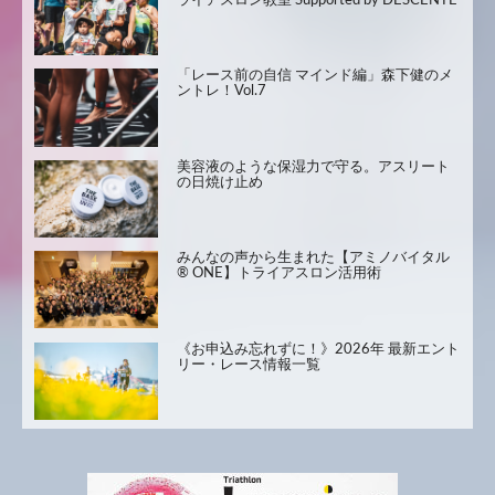
ライアスロン教室 Supported by DESCENTE
「レース前の自信 マインド編」森下健のメ
ントレ！Vol.7
美容液のような保湿力で守る。アスリート
の日焼け止め
みんなの声から生まれた【アミノバイタル
® ONE】トライアスロン活用術
《お申込み忘れずに！》2026年 最新エント
リー・レース情報一覧