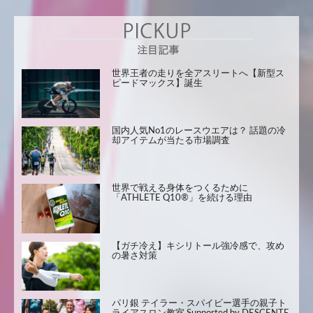
世界王者の走りを全アスリートへ【新型ス
ピードマックス】誕生
国内人気No1のレースウエアは？ 話題の冷
却アイテムが当たる市場調査
世界で戦える身体をつくるために
「ATHLETE Q10®」を続ける理由
【ガチ冷え】キシリトール強冷感で、攻め
の暑さ対策
パリ銀 テイラー・スパイビー選手の親子ト