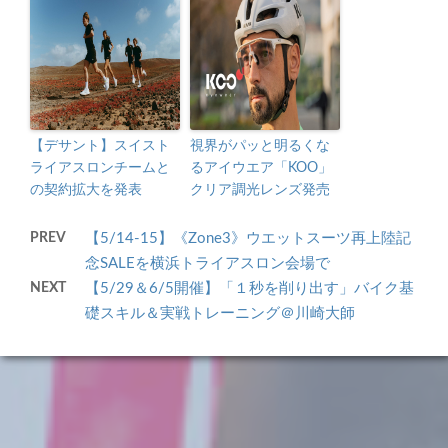
【デサント】スイスト
視界がパッと明るくな
ライアスロンチームと
るアイウエア「KOO」
の契約拡大を発表
クリア調光レンズ発売
PREV
【5/14-15】《Zone3》ウエットスーツ再上陸記
念SALEを横浜トライアスロン会場で
NEXT
【5/29＆6/5開催】「１秒を削り出す」バイク基
礎スキル＆実戦トレーニング＠川崎大師