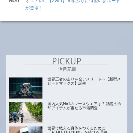
NEXT
オフトレに【Zwift】４年ぶりに待望の新ルート
が登場！
世界王者の走りを全アスリートへ【新型ス
ピードマックス】誕生
国内人気No1のレースウエアは？ 話題の冷
却アイテムが当たる市場調査
世界で戦える身体をつくるために
「ATHLETE Q10®」を続ける理由