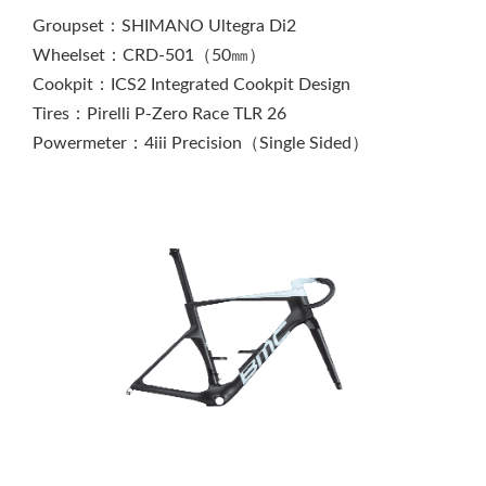
Groupset：SHIMANO Ultegra Di2
Wheelset：CRD-501（50㎜）
Cookpit：ICS2 Integrated Cookpit Design
Tires：Pirelli P-Zero Race TLR 26
Powermeter：4iii Precision（Single Sided）