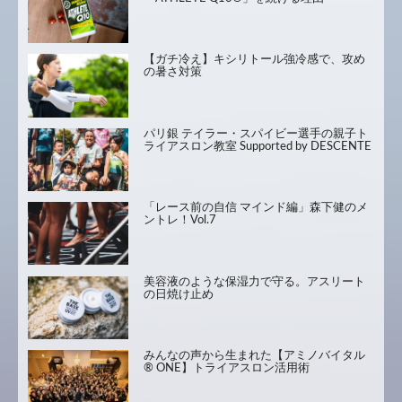
【ガチ冷え】キシリトール強冷感で、攻め
の暑さ対策
パリ銀 テイラー・スパイビー選手の親子ト
ライアスロン教室 Supported by DESCENTE
「レース前の自信 マインド編」森下健のメ
ントレ！Vol.7
美容液のような保湿力で守る。アスリート
の日焼け止め
みんなの声から生まれた【アミノバイタル
® ONE】トライアスロン活用術