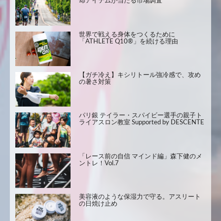
却アイテムが当たる市場調査
世界で戦える身体をつくるために
「ATHLETE Q10®」を続ける理由
【ガチ冷え】キシリトール強冷感で、攻め
の暑さ対策
パリ銀 テイラー・スパイビー選手の親子ト
ライアスロン教室 Supported by DESCENTE
「レース前の自信 マインド編」森下健のメ
ントレ！Vol.7
美容液のような保湿力で守る。アスリート
の日焼け止め