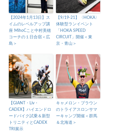
【2024年1月13日】ス
【9/19-21】〈HOKA〉
イムのレベルアップ講
体験型ランイベント
座 MihoCこと中村美穂
「HOKA SPEED
コーチの１日合宿＜広
CIRCUIT」開催＜東
島＞
京・青山＞
【GIANT・Liv・
キャメロン・ブラウン
CADEX】ハイエンドロ
のトライアスロンサマ
ードバイク試乗＆新型
ーキャンプ開催＜群馬
トリニティとCADEX
＆北海道＞
TRI展示