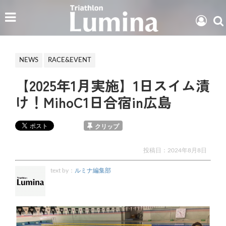
NEWS
RACE&EVENT
【2025年1月実施】1日スイム漬
け！MihoC1日合宿in広島
クリップ
投稿日：
2024年8月8日
text by：
ルミナ編集部