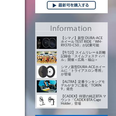
【シマノ】新型 DURA-ACE
ホイール TEST RIDE「WH-
R9370-C50」が試乗可能
【9/12】スイムリレー＆距離
記録会「スイムフェスティバ
ル」開催＜広島・福山＞
シマノ新型DURA-ACEホイー
ルに「トライアスロン専用」
が登場
【ALTRA】定番ランキングモ
デルがタフに進化「TORIN
9」発売
【CADEX】待望の純正BTA マ
ウント「CADEX BTA Cage
Holder」登場