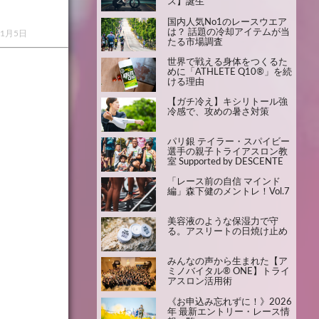
ス】誕生
国内人気No1のレースウエア
は？ 話題の冷却アイテムが当
11月5日
たる市場調査
世界で戦える身体をつくるた
めに「ATHLETE Q10®」を続
ける理由
【ガチ冷え】キシリトール強
冷感で、攻めの暑さ対策
パリ銀 テイラー・スパイビー
選手の親子トライアスロン教
室 Supported by DESCENTE
「レース前の自信 マインド
編」森下健のメントレ！Vol.7
美容液のような保湿力で守
る。アスリートの日焼け止め
みんなの声から生まれた【ア
ミノバイタル® ONE】トライ
アスロン活用術
《お申込み忘れずに！》2026
年 最新エントリー・レース情