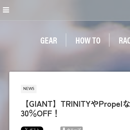
GEAR
HOW TO
RA
NEWS
【GIANT】TRINITYやPr
30％OFF！
クリップ