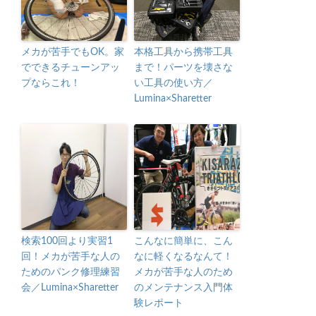
メカが苦手でもOK。家
本格工具から携帯工具
でできるチューンアッ
まで！パーツを壊さな
プならこれ！
い工具の使い方／
Lumina×Sharetter
検索100回より実習1
こんなに簡単に、こん
回！メカが苦手な人の
なに軽くなるなんて！
ためのパンク修理練習
メカが苦手な人のため
会／Lumina×Sharetter
のメンテナンス入門体
験レポート