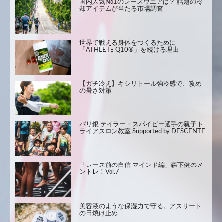
国内人気No1のレースウエアは？ 話題の冷
却アイテムが当たる市場調査
世界で戦える身体をつくるために
「ATHLETE Q10®」を続ける理由
【ガチ冷え】キシリトール強冷感で、攻め
の暑さ対策
パリ銀 テイラー・スパイビー選手の親子ト
ライアスロン教室 Supported by DESCENTE
「レース前の自信 マインド編」森下健のメ
ントレ！Vol.7
美容液のような保湿力で守る。アスリート
の日焼け止め