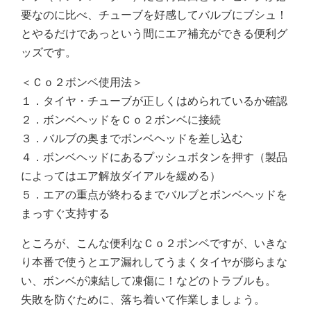
要なのに比べ、チューブを好感してバルブにブシュ！
とやるだけであっという間にエア補充ができる便利グ
ッズです。
＜Ｃｏ２ボンベ使用法＞
１．タイヤ・チューブが正しくはめられているか確認
２．ボンベヘッドをＣｏ２ボンベに接続
３．バルブの奥までボンベヘッドを差し込む
４．ボンベヘッドにあるプッシュボタンを押す（製品
によってはエア解放ダイアルを緩める）
５．エアの重点が終わるまでバルブとボンベヘッドを
まっすぐ支持する
ところが、こんな便利なＣｏ２ボンベですが、いきな
り本番で使うとエア漏れしてうまくタイヤが膨らまな
い、ボンベが凍結して凍傷に！などのトラブルも。
失敗を防ぐために、落ち着いて作業しましょう。