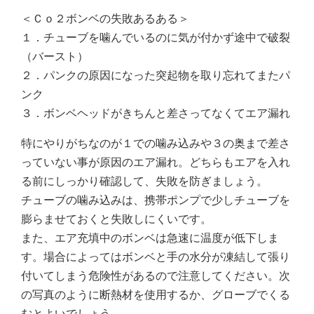
＜Ｃｏ２ボンベの失敗あるある＞
１．チューブを噛んでいるのに気が付かず途中で破裂
（バースト）
２．パンクの原因になった突起物を取り忘れてまたパ
ンク
３．ボンベヘッドがきちんと差さってなくてエア漏れ
特にやりがちなのが１での噛み込みや３の奥まで差さ
っていない事が原因のエア漏れ。どちらもエアを入れ
る前にしっかり確認して、失敗を防ぎましょう。
チューブの噛み込みは、携帯ポンプで少しチューブを
膨らませておくと失敗しにくいです。
また、エア充填中のボンベは急速に温度が低下しま
す。場合によってはボンベと手の水分が凍結して張り
付いてしまう危険性があるので注意してください。次
の写真のように断熱材を使用するか、グローブでくる