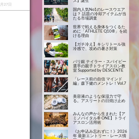
ス】誕生
1月27日
国内人気No1のレースウエア
は？ 話題の冷却アイテムが当
たる市場調査
世界で戦える身体をつくるた
めに「ATHLETE Q10®」を続
ける理由
【ガチ冷え】キシリトール強
冷感で、攻めの暑さ対策
パリ銀 テイラー・スパイビー
選手の親子トライアスロン教
室 Supported by DESCENTE
「レース前の自信 マインド
編」森下健のメントレ！Vol.7
美容液のような保湿力で守
る。アスリートの日焼け止め
みんなの声から生まれた【ア
ミノバイタル® ONE】トライ
アスロン活用術
《お申込み忘れずに！》2026
年 最新エントリー・レース情