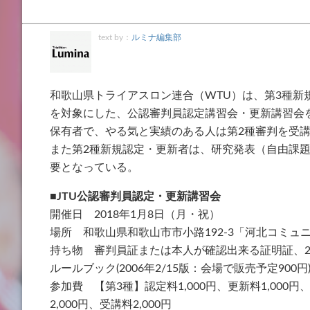
text by：
ルミナ編集部
和歌山県トライアスロン連合（WTU）は、第3種新
を対象にした、公認審判員認定講習会・更新講習会を2
保有者で、やる気と実績のある人は第2種審判を受
また第2種新規認定・更新者は、研究発表（自由課題）
要となっている。
■JTU公認審判員認定・更新講習会
開催日 2018年1月8日（月・祝）
場所 和歌山県和歌山市市小路192-3「河北コミュ
持ち物 審判員証または本人が確認出来る証明証、201
ルールブック(2006年2/15版：会場で販売予定900
参加費 【第3種】認定料1,000円、更新料1,000円、
2,000円、受講料2,000円