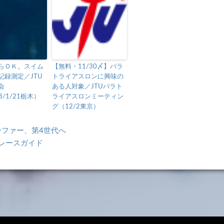
らＯＫ。スイム
【無料・11/30〆】パラ
記録測定／JTU
トライアスロンに興味の
会
ある人対象／JTUパラト
8/1/21栃木）
ライアスロンミーティン
グ（12/2東京）
ーファー、第4世代へ
aレースガイド