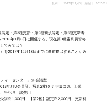
投稿日：2017年12月5日 更新日：
2020年
規認定・第3種更新・第2種新規認定・第2種更新者
018年1月8日に開催する。現在第3種審判員資格
講してみては？
を2017年12月18日までに事前提出することが必
ニティーセンター」2F会議室
8年JTU会員証、写真2枚(タテ4×ヨコ3)、印鑑、
円)、筆記具、諸費用
受講料1,000円、【第2種】認定料2,000円、更新料