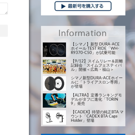
【シマノ】新型 DURA-ACE
ホイール TEST RIDE「WH-
R9370-C50」が試乗可能
【9/12】スイムリレー＆距離
記録会「スイムフェスティバ
ル」開催＜広島・福山＞
シマノ新型DURA-ACEホイー
ルに「トライアスロン専用」
が登場
【ALTRA】定番ランキングモ
デルがタフに進化「TORIN
9」発売
【CADEX】待望の純正BTA マ
ウント「CADEX BTA Cage
Holder」登場