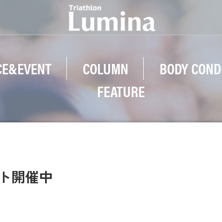
CE&EVENT
COLUMN
BODY COND
FEATURE
ント開催中