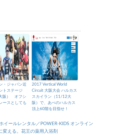
ン・ジャパン近
2017 Vertical World
ントステージ
Circuit 大阪大会 ハルカス
9大阪） オフシ
スカイラン（11/12大
レースとしても
阪）で、あべのハルカス
頂上60階を目指せ！
ールレンタル／POWER-KIDS オンライン
に変える。花王の薬用入浴剤