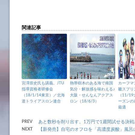
関連記事
宮澤崇史氏も講義。JTU
熱帯樹木のある海で南国
カーフマ
指導資格者研修会
気分・解放感を味わえる♪
畿スプリ
（18/1/14東京）／北海
大阪・せんなんアクアス
（11/1
道トライアスロン連合
ロン（18/6/3）
ーズンの
最適
PREV
あと数秒を削り出す。1万円で1週間試せる決戦ホイ
NEXT
【新発売】自宅のオフロを「高濃度炭酸」風呂