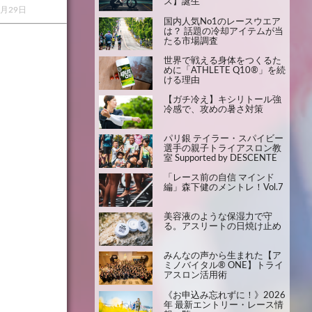
ス】誕生
1月29日
国内人気No1のレースウエア
は？ 話題の冷却アイテムが当
たる市場調査
世界で戦える身体をつくるた
めに「ATHLETE Q10®」を続
ける理由
【ガチ冷え】キシリトール強
冷感で、攻めの暑さ対策
パリ銀 テイラー・スパイビー
選手の親子トライアスロン教
室 Supported by DESCENTE
「レース前の自信 マインド
編」森下健のメントレ！Vol.7
美容液のような保湿力で守
る。アスリートの日焼け止め
みんなの声から生まれた【ア
ミノバイタル® ONE】トライ
アスロン活用術
《お申込み忘れずに！》2026
年 最新エントリー・レース情