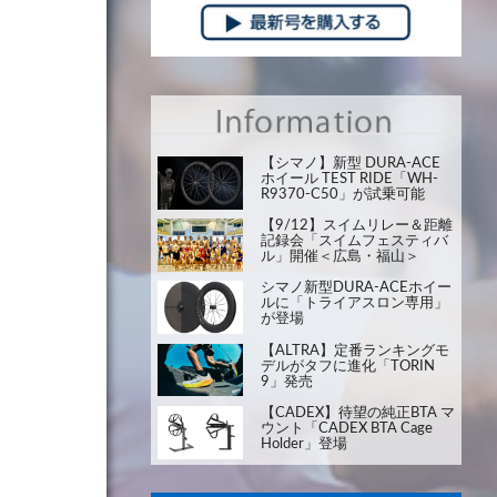
【シマノ】新型 DURA-ACE
ホイール TEST RIDE「WH-
R9370-C50」が試乗可能
【9/12】スイムリレー＆距離
記録会「スイムフェスティバ
ル」開催＜広島・福山＞
シマノ新型DURA-ACEホイー
ルに「トライアスロン専用」
が登場
【ALTRA】定番ランキングモ
デルがタフに進化「TORIN
9」発売
【CADEX】待望の純正BTA マ
ウント「CADEX BTA Cage
Holder」登場