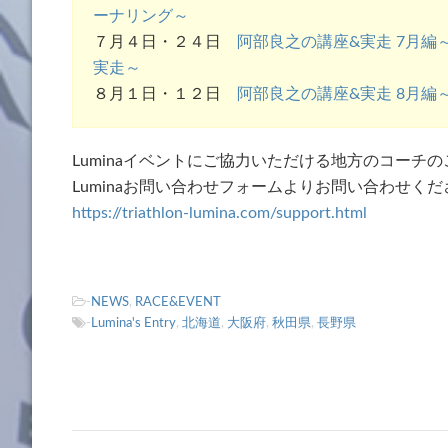
ーナリング～
７月４日・２４日
阿部良之の講座&実走 7月
実走～
８月１日・１２日
阿部良之の講座&実走 8月
Luminaイベントにご協力いただける地方のコーチ
Luminaお問い合わせフォームよりお問い合わせくだ
https://triathlon-lumina.com/support.html
-
NEWS
,
RACE&EVENT
-
Lumina's Entry
,
北海道
,
大阪府
,
秋田県
,
長野県