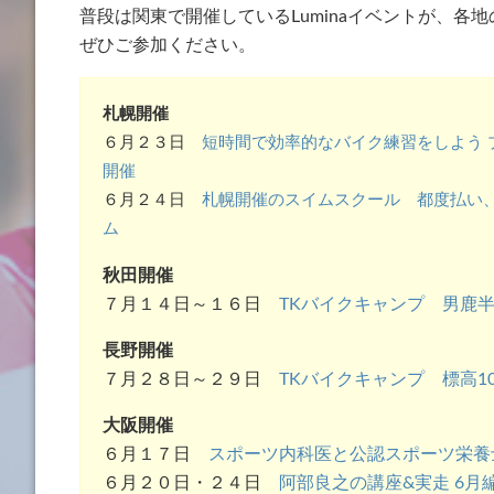
普段は関東で開催しているLuminaイベントが、各
ぜひご参加ください。
札幌開催
６月２３日
短時間で効率的なバイク練習をしよう 
開催
６月２４日
札幌開催のスイムスクール 都度払い
ム
秋田開催
７月１４日～１６日
TKバイクキャンプ 男鹿
長野開催
７月２８日～２９日
TKバイクキャンプ 標高10
大阪開催
６月１７日
スポーツ内科医と公認スポーツ栄養
６月２０日・２４日
阿部良之の講座&実走 6